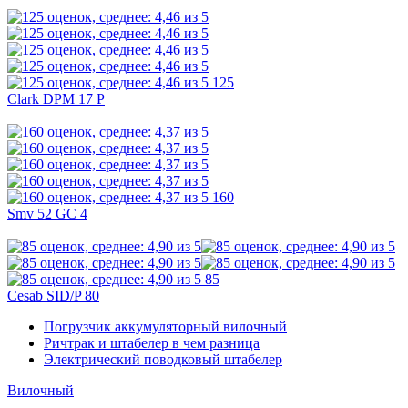
125
Clark DPM 17 P
160
Smv 52 GC 4
85
Cesab SID/P 80
Погрузчик аккумуляторный вилочный
Ричтрак и штабелер в чем разница
Электрический поводковый штабелер
Вилочный