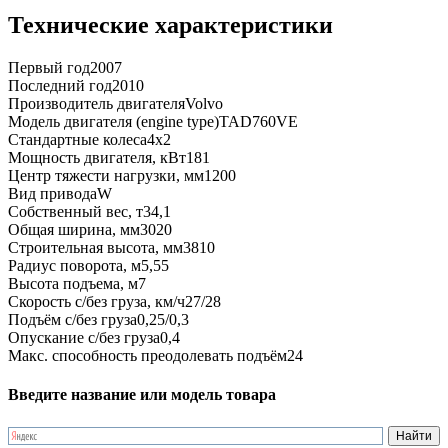
Технические характеристики
Первый год
2007
Последний год
2010
Производитель двигателя
Volvo
Модель двигателя (engine type)
TAD760VE
Стандартные колеса
4x2
Мощность двигателя, кВт
181
Центр тяжести нагрузки, мм
1200
Вид привода
W
Собственный вес, т
34,1
Общая ширина, мм
3020
Строительная высота, мм
3810
Радиус поворота, м
5,55
Высота подъема, м
7
Скорость с/без груза, км/ч
27/28
Подъём с/без груза
0,25/0,3
Опускание с/без груза
0,4
Макс. способность преодолевать подъём
24
Введите название или модель товара