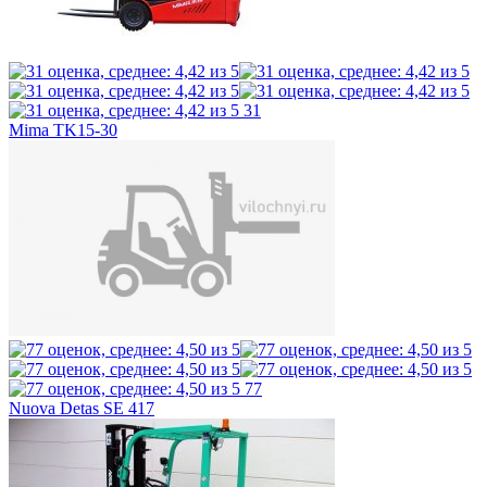
31
Mima TK15-30
77
Nuova Detas SE 417