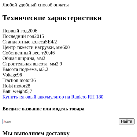
Любой удобный способ оплаты
Технические характеристики
Первый год
2006
Последний год
2015
Стандартные колеса
SE4/2
Центр тяжести нагрузки, мм
600
Собственный вес, т
20,46
Общая ширина, мм
2
Строительная высота, мм
2,9
Высота подъема, м
3,2
Voltage
96
Traction motor
36
Hoist motor
28
Batt. weight
5,7
Купить тяговый аккумулятор на Raniero RH 180
Введите название или модель товара
Мы выполняем доставку