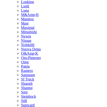
Lonking
Lugli
Luna
M&Amp;H
Manitou
Mast
Maximal
Mitsubishi
Nexen
Nissan
Noblelift
Nuova Detas
O&Amp;K
Om-Pimespo
Omg
Patria
Raniero
Samsung
Sf Truck
Shangli
Shantui
Smv
Steinbock
Still
Sunward