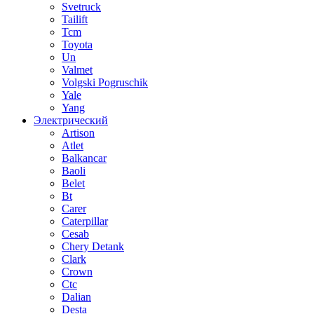
Svetruck
Tailift
Tcm
Toyota
Un
Valmet
Volgski Pogruschik
Yale
Yang
Электрический
Artison
Atlet
Balkancar
Baoli
Belet
Bt
Carer
Caterpillar
Cesab
Chery Detank
Clark
Crown
Ctc
Dalian
Desta