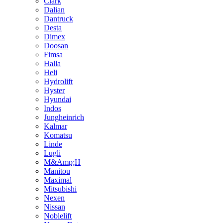
Clark
Dalian
Dantruck
Desta
Dimex
Doosan
Fimsa
Halla
Heli
Hydrolift
Hyster
Hyundai
Indos
Jungheinrich
Kalmar
Komatsu
Linde
Lugli
M&Amp;H
Manitou
Maximal
Mitsubishi
Nexen
Nissan
Noblelift