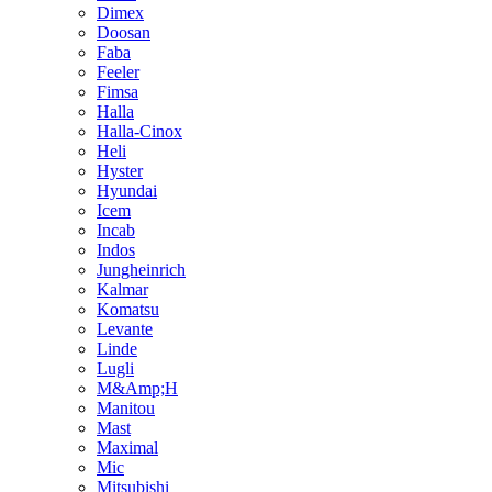
Dimex
Doosan
Faba
Feeler
Fimsa
Halla
Halla-Cinox
Heli
Hyster
Hyundai
Icem
Incab
Indos
Jungheinrich
Kalmar
Komatsu
Levante
Linde
Lugli
M&Amp;H
Manitou
Mast
Maximal
Mic
Mitsubishi