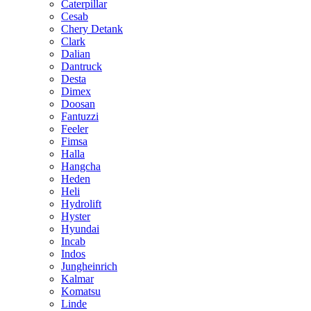
Caterpillar
Cesab
Chery Detank
Clark
Dalian
Dantruck
Desta
Dimex
Doosan
Fantuzzi
Feeler
Fimsa
Halla
Hangcha
Heden
Heli
Hydrolift
Hyster
Hyundai
Incab
Indos
Jungheinrich
Kalmar
Komatsu
Linde