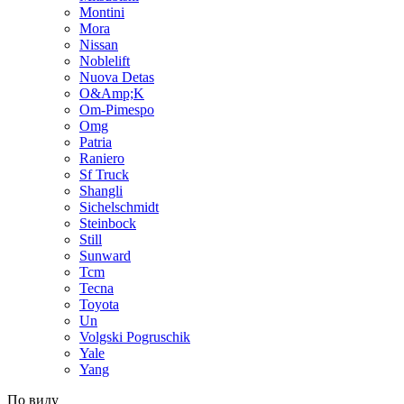
Montini
Mora
Nissan
Noblelift
Nuova Detas
O&Amp;K
Om-Pimespo
Omg
Patria
Raniero
Sf Truck
Shangli
Sichelschmidt
Steinbock
Still
Sunward
Tcm
Tecna
Toyota
Un
Volgski Pogruschik
Yale
Yang
По виду