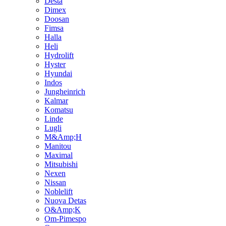
Desta
Dimex
Doosan
Fimsa
Halla
Heli
Hydrolift
Hyster
Hyundai
Indos
Jungheinrich
Kalmar
Komatsu
Linde
Lugli
M&Amp;H
Manitou
Maximal
Mitsubishi
Nexen
Nissan
Noblelift
Nuova Detas
O&Amp;K
Om-Pimespo