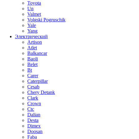
Toyota
Un
Valmet
Volgski Pogruschik
Yale
Yang
Электрический
Artison
Atlet
Balkancar
Baoli
Belet
Bt
Carer
Caterpillar
Cesab
Chery Detank
Clark
Crown
Ctc
Dalian
Desta
Dimex
Doosan
Faba