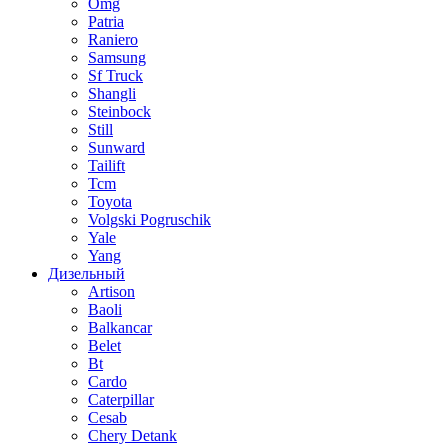
Omg
Patria
Raniero
Samsung
Sf Truck
Shangli
Steinbock
Still
Sunward
Tailift
Tcm
Toyota
Volgski Pogruschik
Yale
Yang
Дизельный
Artison
Baoli
Balkancar
Belet
Bt
Cardo
Caterpillar
Cesab
Chery Detank