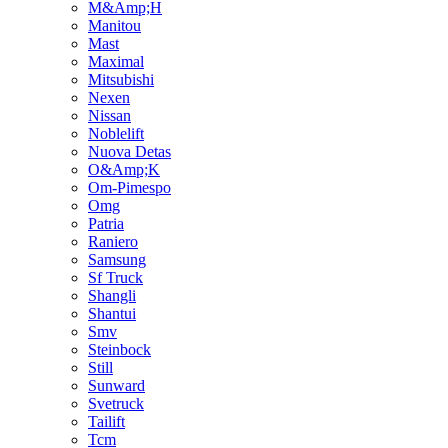
M&Amp;H
Manitou
Mast
Maximal
Mitsubishi
Nexen
Nissan
Noblelift
Nuova Detas
O&Amp;K
Om-Pimespo
Omg
Patria
Raniero
Samsung
Sf Truck
Shangli
Shantui
Smv
Steinbock
Still
Sunward
Svetruck
Tailift
Tcm