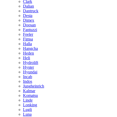
Clark
Dalian
Dantruck
Desta
Dimex
Doosan
Fantuzzi
Feeler
Fimsa
Halla
Hangcha
Heden
Heli
Hydrolift
Hyster
Hyundai
Incab
Indos
Jungheinrich
Kalmar
Komatsu
Linde
Lonking
Lugli
Luna