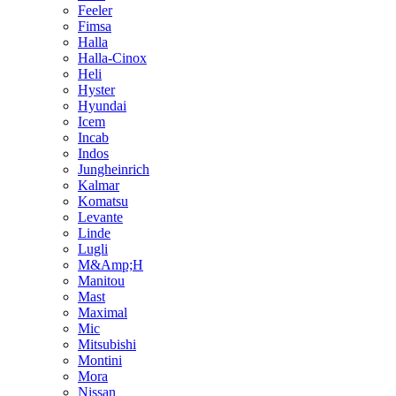
Feeler
Fimsa
Halla
Halla-Cinox
Heli
Hyster
Hyundai
Icem
Incab
Indos
Jungheinrich
Kalmar
Komatsu
Levante
Linde
Lugli
M&Amp;H
Manitou
Mast
Maximal
Mic
Mitsubishi
Montini
Mora
Nissan