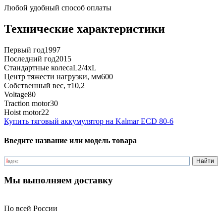
Любой удобный способ оплаты
Технические характеристики
Первый год
1997
Последний год
2015
Стандартные колеса
L2/4xL
Центр тяжести нагрузки, мм
600
Собственный вес, т
10,2
Voltage
80
Traction motor
30
Hoist motor
22
Купить тяговый аккумулятор на Kalmar ECD 80-6
Введите название или модель товара
Мы выполняем доставку
По всей России