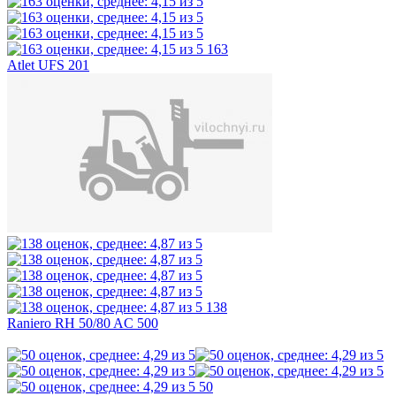
163
Atlet UFS 201
138
Raniero RH 50/80 AC 500
50