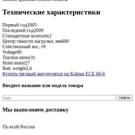
Технические характеристики
Первый год
2005
Последний год
2009
Стандартные колеса
4x2
Центр тяжести нагрузки, мм
600
Собственный вес, т
9
Voltage
80
Traction motor
31
Hoist motor
27
Batt. weight
2,4
Купить тяговый аккумулятор на Kalmar ECE 60-6
Введите название или модель товара
Мы выполняем доставку
По всей России