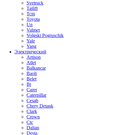
Svetruck
Tailift
Tcm
Toyota
Un
Valmet
Volgski Pogruschik
Yale
Yang
Электрический
Artison
Atlet
Balkancar
Baoli
Belet
Bt
Carer
Caterpillar
Cesab
Chery Detank
Clark
Crown
Ctc
Dalian
Desta