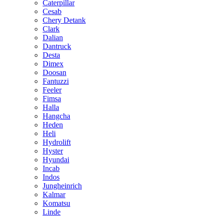
Caterpillar
Cesab
Chery Detank
Clark
Dalian
Dantruck
Desta
Dimex
Doosan
Fantuzzi
Feeler
Fimsa
Halla
Hangcha
Heden
Heli
Hydrolift
Hyster
Hyundai
Incab
Indos
Jungheinrich
Kalmar
Komatsu
Linde