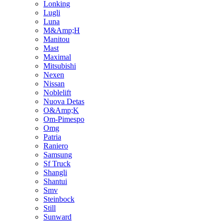
Lonking
Lugli
Luna
M&Amp;H
Manitou
Mast
Maximal
Mitsubishi
Nexen
Nissan
Noblelift
Nuova Detas
O&Amp;K
Om-Pimespo
Omg
Patria
Raniero
Samsung
Sf Truck
Shangli
Shantui
Smv
Steinbock
Still
Sunward