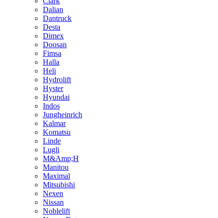
Clark
Dalian
Dantruck
Desta
Dimex
Doosan
Fimsa
Halla
Heli
Hydrolift
Hyster
Hyundai
Indos
Jungheinrich
Kalmar
Komatsu
Linde
Lugli
M&Amp;H
Manitou
Maximal
Mitsubishi
Nexen
Nissan
Noblelift