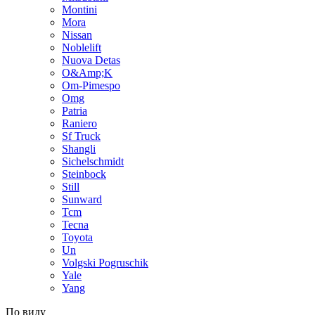
Montini
Mora
Nissan
Noblelift
Nuova Detas
O&Amp;K
Om-Pimespo
Omg
Patria
Raniero
Sf Truck
Shangli
Sichelschmidt
Steinbock
Still
Sunward
Tcm
Tecna
Toyota
Un
Volgski Pogruschik
Yale
Yang
По виду