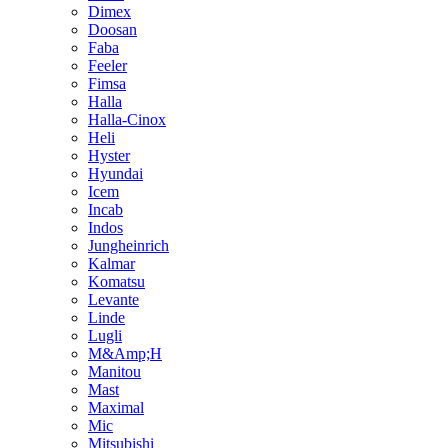
Dimex
Doosan
Faba
Feeler
Fimsa
Halla
Halla-Cinox
Heli
Hyster
Hyundai
Icem
Incab
Indos
Jungheinrich
Kalmar
Komatsu
Levante
Linde
Lugli
M&Amp;H
Manitou
Mast
Maximal
Mic
Mitsubishi