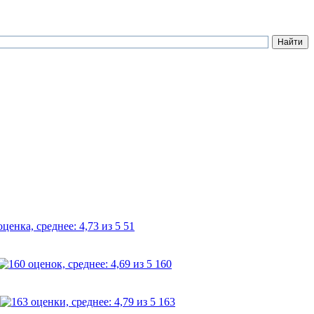
51
160
163