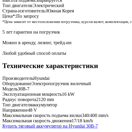
Высота подъема:
Варьируется
Тип двигателя:
Электрический
Страна-изготовитель:
Южная Корея
Цена*:
По запросу
*Цена зависит от местоположения погрузчика, курсов валют, комплектации, с
5 лет гарантии на погрузчик
Можно в аренду, лизинг, трейд-ин
Любой удобный способ оплаты
Технические характеристики
Производитель
Hyundai
Оборудование
Электропогрузчик вилочный
Модель
30B-7
Эксплуатационная мощность
16 kW
Радиус поворота
2120 mm
Тип двигателя
аккумулятор
Напряжение
48 V
Максимальная скорость подъема вилки
340/400 mm/s
Максимальная скорость движения
17/18 km/h
Купить тяговый аккумулятор на Hyundai 30B-7