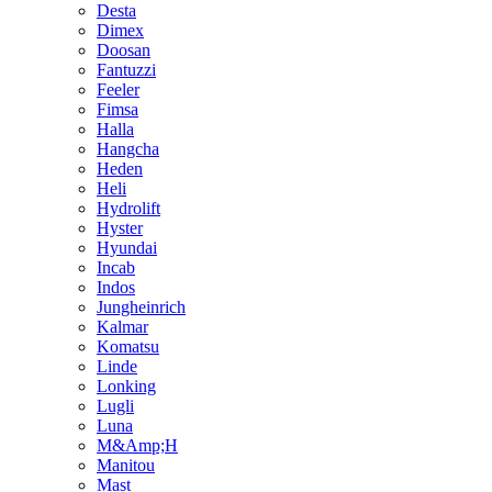
Desta
Dimex
Doosan
Fantuzzi
Feeler
Fimsa
Halla
Hangcha
Heden
Heli
Hydrolift
Hyster
Hyundai
Incab
Indos
Jungheinrich
Kalmar
Komatsu
Linde
Lonking
Lugli
Luna
M&Amp;H
Manitou
Mast