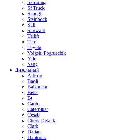
Samsung
Sf Truck
Shangli
Steinbock
Still
Sunward
Tailift
Tcm
Toyota
Volgski Pogruschik
Yale
Yang
Дизельный
Artison
Baoli
Balkancar
Belet
Bt
Cardo
Caterpillar
Cesab
Chery Detank
Clark
Dalian
Dantruck