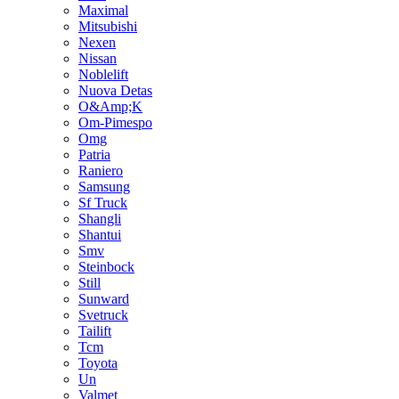
Maximal
Mitsubishi
Nexen
Nissan
Noblelift
Nuova Detas
O&Amp;K
Om-Pimespo
Omg
Patria
Raniero
Samsung
Sf Truck
Shangli
Shantui
Smv
Steinbock
Still
Sunward
Svetruck
Tailift
Tcm
Toyota
Un
Valmet