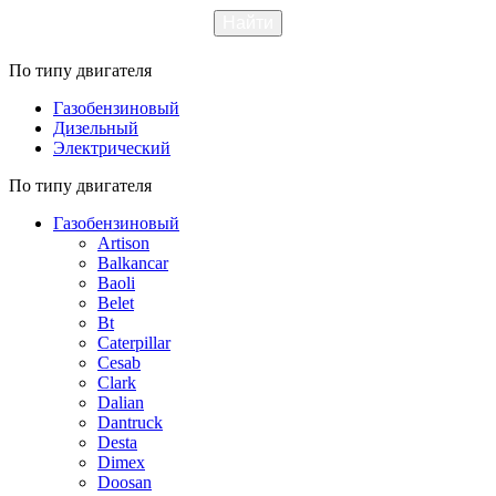
По типу двигателя
Газобензиновый
Дизельный
Электрический
По типу двигателя
Газобензиновый
Artison
Balkancar
Baoli
Belet
Bt
Caterpillar
Cesab
Clark
Dalian
Dantruck
Desta
Dimex
Doosan