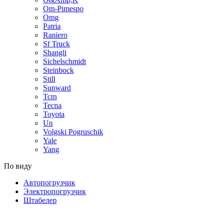
Om-Pimespo
Omg
Patria
Raniero
Sf Truck
Shangli
Sichelschmidt
Steinbock
Still
Sunward
Tcm
Tecna
Toyota
Un
Volgski Pogruschik
Yale
Yang
По виду
Автопогрузчик
Электропогрузчик
Штабелер