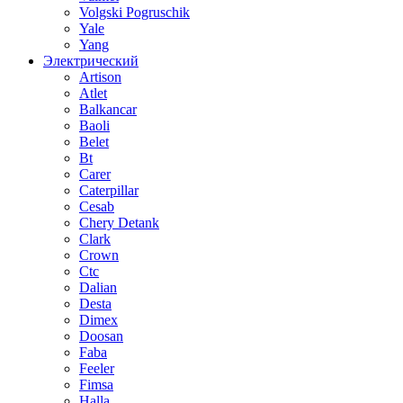
Volgski Pogruschik
Yale
Yang
Электрический
Artison
Atlet
Balkancar
Baoli
Belet
Bt
Carer
Caterpillar
Cesab
Chery Detank
Clark
Crown
Ctc
Dalian
Desta
Dimex
Doosan
Faba
Feeler
Fimsa
Halla