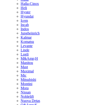
Halla-Cinox
Heli
Hyster
Hyundai
Icem
Incab
Indos
Jungheinrich
Kalmar
Komatsu
Levante
Linde
Lugli
M&Amp;H
Manitou
Mast
Maximal
Mic
Mitsubishi
Montini
Mora
Nissan
Noblelift
Nuova Detas
O&Amp;K