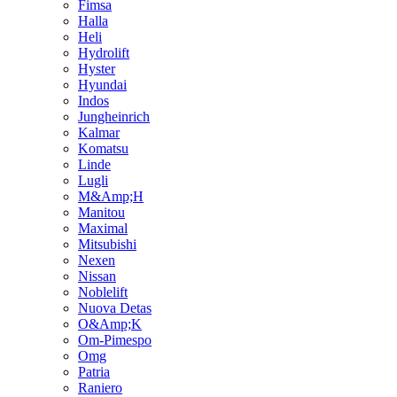
Fimsa
Halla
Heli
Hydrolift
Hyster
Hyundai
Indos
Jungheinrich
Kalmar
Komatsu
Linde
Lugli
M&Amp;H
Manitou
Maximal
Mitsubishi
Nexen
Nissan
Noblelift
Nuova Detas
O&Amp;K
Om-Pimespo
Omg
Patria
Raniero