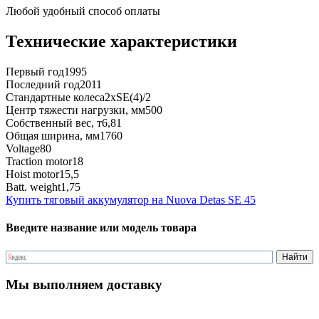
Любой удобный способ оплаты
Технические характеристики
Первый год
1995
Последний год
2011
Стандартные колеса
2xSE(4)/2
Центр тяжести нагрузки, мм
500
Собственный вес, т
6,81
Общая ширина, мм
1760
Voltage
80
Traction motor
18
Hoist motor
15,5
Batt. weight
1,75
Купить тяговый аккумулятор на Nuova Detas SE 45
Введите название или модель товара
Мы выполняем доставку