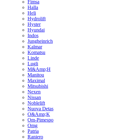
Fimsa
Halla
Heli
Hydrolift
Hyster
Hyundai
Indos
Jungheinrich
Kalmar
Komatsu
Linde
Lugli
M&Amp;H
Manitou
Maximal
Mitsubishi
Nexen
Nissan
Noblelift
Nuova Detas
O&Amp;K
Om-Pimespo
Omg
Patria
Raniero