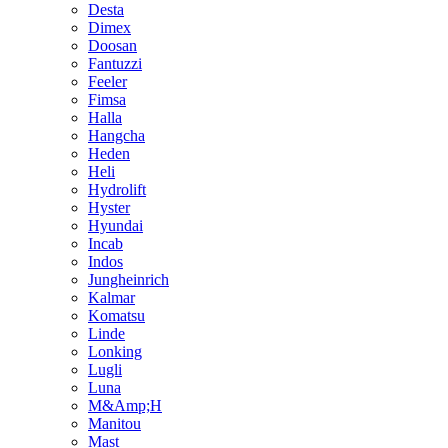
Desta
Dimex
Doosan
Fantuzzi
Feeler
Fimsa
Halla
Hangcha
Heden
Heli
Hydrolift
Hyster
Hyundai
Incab
Indos
Jungheinrich
Kalmar
Komatsu
Linde
Lonking
Lugli
Luna
M&Amp;H
Manitou
Mast