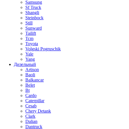
Samsung
Sf Truck
Shangli
Steinbock
Still
Sunward
Tailift
Tcm
Toyota
Volgski Pogruschik
Yale
Yang
Дизельный
Artison
Baoli
Balkancar
Belet
Bt
Cardo
Caterpillar
Cesab
Chery Detank
Clark
Dalian
Dantruck