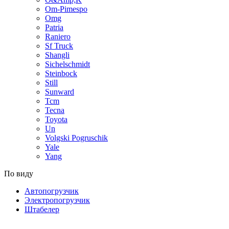
Om-Pimespo
Omg
Patria
Raniero
Sf Truck
Shangli
Sichelschmidt
Steinbock
Still
Sunward
Tcm
Tecna
Toyota
Un
Volgski Pogruschik
Yale
Yang
По виду
Автопогрузчик
Электропогрузчик
Штабелер