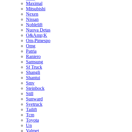
Maximal
Mitsubishi
Nexen
Nissan
Noblelift
Nuova Detas
O&Amp;K
Om-Pimespo
Omg
Patria
Raniero
Samsung
Sf Truck
Shangli
Shantui
Smv
Steinbock
Still
Sunward
Svetruck
Tailift
Tcm
Toyota
Un
Valmet