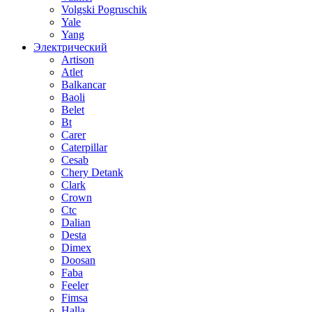
Volgski Pogruschik
Yale
Yang
Электрический
Artison
Atlet
Balkancar
Baoli
Belet
Bt
Carer
Caterpillar
Cesab
Chery Detank
Clark
Crown
Ctc
Dalian
Desta
Dimex
Doosan
Faba
Feeler
Fimsa
Halla