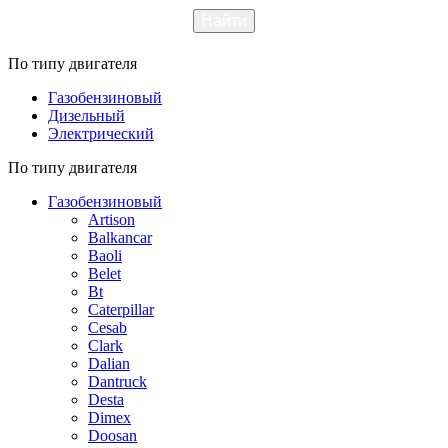
По типу двигателя
Газобензиновый
Дизельный
Электрический
По типу двигателя
Газобензиновый
Artison
Balkancar
Baoli
Belet
Bt
Caterpillar
Cesab
Clark
Dalian
Dantruck
Desta
Dimex
Doosan