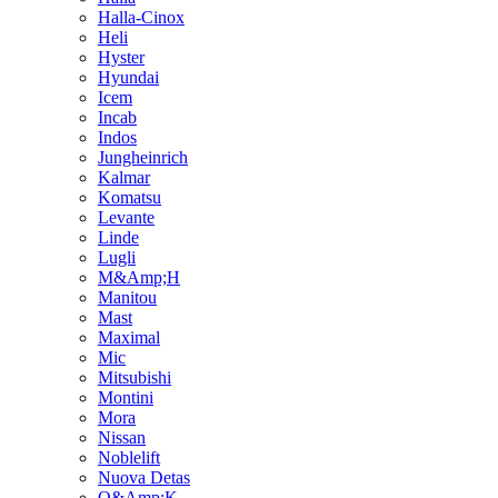
Halla-Cinox
Heli
Hyster
Hyundai
Icem
Incab
Indos
Jungheinrich
Kalmar
Komatsu
Levante
Linde
Lugli
M&Amp;H
Manitou
Mast
Maximal
Mic
Mitsubishi
Montini
Mora
Nissan
Noblelift
Nuova Detas
O&Amp;K