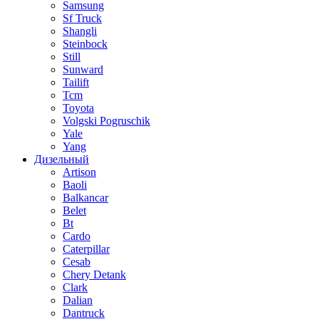
Samsung
Sf Truck
Shangli
Steinbock
Still
Sunward
Tailift
Tcm
Toyota
Volgski Pogruschik
Yale
Yang
Дизельный
Artison
Baoli
Balkancar
Belet
Bt
Cardo
Caterpillar
Cesab
Chery Detank
Clark
Dalian
Dantruck