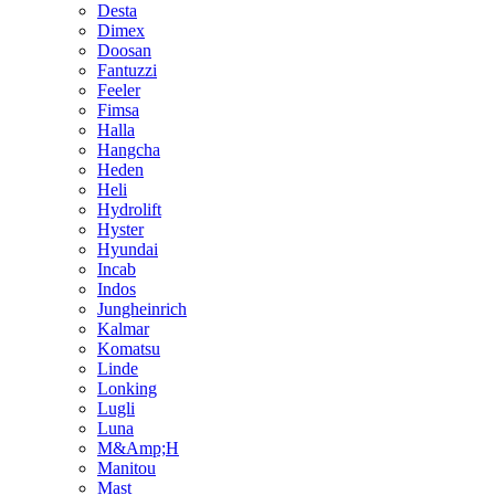
Desta
Dimex
Doosan
Fantuzzi
Feeler
Fimsa
Halla
Hangcha
Heden
Heli
Hydrolift
Hyster
Hyundai
Incab
Indos
Jungheinrich
Kalmar
Komatsu
Linde
Lonking
Lugli
Luna
M&Amp;H
Manitou
Mast