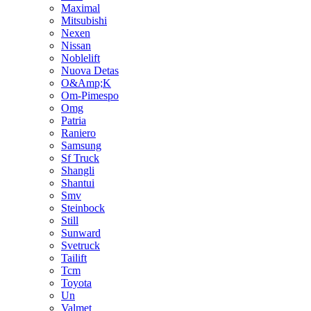
Maximal
Mitsubishi
Nexen
Nissan
Noblelift
Nuova Detas
O&Amp;K
Om-Pimespo
Omg
Patria
Raniero
Samsung
Sf Truck
Shangli
Shantui
Smv
Steinbock
Still
Sunward
Svetruck
Tailift
Tcm
Toyota
Un
Valmet