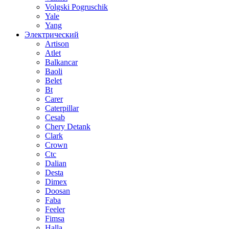
Volgski Pogruschik
Yale
Yang
Электрический
Artison
Atlet
Balkancar
Baoli
Belet
Bt
Carer
Caterpillar
Cesab
Chery Detank
Clark
Crown
Ctc
Dalian
Desta
Dimex
Doosan
Faba
Feeler
Fimsa
Halla