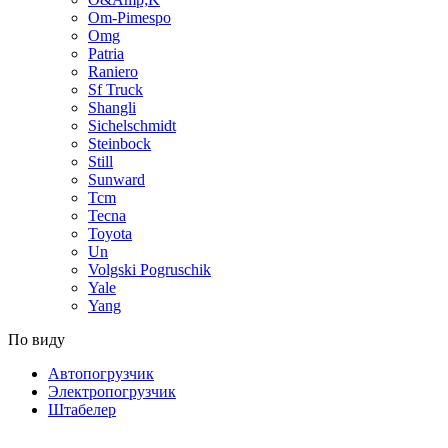
Om-Pimespo
Omg
Patria
Raniero
Sf Truck
Shangli
Sichelschmidt
Steinbock
Still
Sunward
Tcm
Tecna
Toyota
Un
Volgski Pogruschik
Yale
Yang
По виду
Автопогрузчик
Электропогрузчик
Штабелер