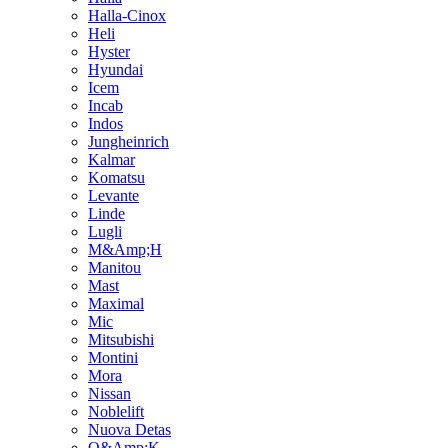
Halla-Cinox
Heli
Hyster
Hyundai
Icem
Incab
Indos
Jungheinrich
Kalmar
Komatsu
Levante
Linde
Lugli
M&Amp;H
Manitou
Mast
Maximal
Mic
Mitsubishi
Montini
Mora
Nissan
Noblelift
Nuova Detas
O&Amp;K