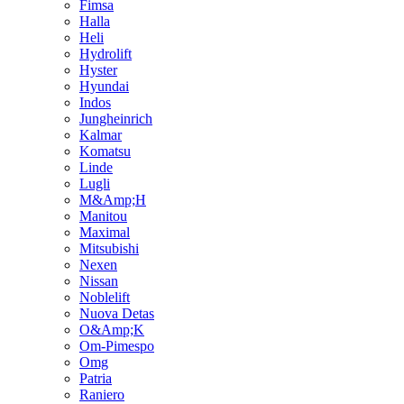
Fimsa
Halla
Heli
Hydrolift
Hyster
Hyundai
Indos
Jungheinrich
Kalmar
Komatsu
Linde
Lugli
M&Amp;H
Manitou
Maximal
Mitsubishi
Nexen
Nissan
Noblelift
Nuova Detas
O&Amp;K
Om-Pimespo
Omg
Patria
Raniero