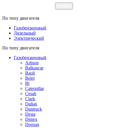
По типу двигателя
Газобензиновый
Дизельный
Электрический
По типу двигателя
Газобензиновый
Artison
Balkancar
Baoli
Belet
Bt
Caterpillar
Cesab
Clark
Dalian
Dantruck
Desta
Dimex
Doosan