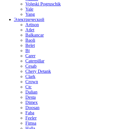
Volgski Pogruschik
Yale
Yang
Электрический
Artison
Atlet
Balkancar
Baoli
Belet
Bt
Carer
Caterpillar
Cesab
Chery Detank
Clark
Crown
Ctc
Dalian
Desta
Dimex
Doosan
Faba
Feeler
Fimsa
Halla