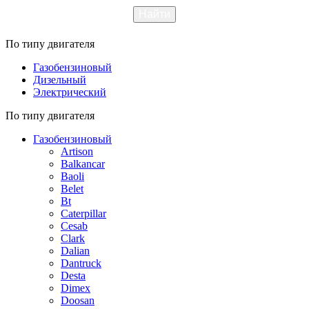
По типу двигателя
Газобензиновый
Дизельный
Электрический
По типу двигателя
Газобензиновый
Artison
Balkancar
Baoli
Belet
Bt
Caterpillar
Cesab
Clark
Dalian
Dantruck
Desta
Dimex
Doosan