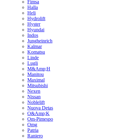
Fimsa
Halla
Heli
Hydrolift
Hyster
Hyundai
Indos
Jungheinrich
Kalmar
Komatsu
Linde
Lugli
M&Amp;H
Manitou
Maximal
Mitsubishi
Nexen
Nissan
Noblelift
Nuova Detas
O&Amp;K
Om-Pimespo
Omg
Patria
Raniero