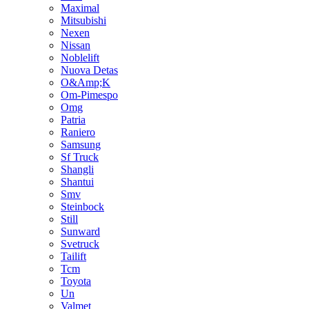
Maximal
Mitsubishi
Nexen
Nissan
Noblelift
Nuova Detas
O&Amp;K
Om-Pimespo
Omg
Patria
Raniero
Samsung
Sf Truck
Shangli
Shantui
Smv
Steinbock
Still
Sunward
Svetruck
Tailift
Tcm
Toyota
Un
Valmet