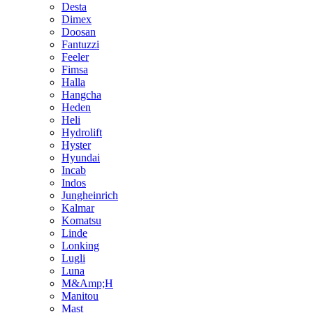
Desta
Dimex
Doosan
Fantuzzi
Feeler
Fimsa
Halla
Hangcha
Heden
Heli
Hydrolift
Hyster
Hyundai
Incab
Indos
Jungheinrich
Kalmar
Komatsu
Linde
Lonking
Lugli
Luna
M&Amp;H
Manitou
Mast