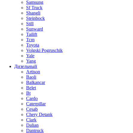
Samsung
Sf Truck
Shangli
Steinbock
Still
Sunward
Tailift
Tcm
Toyota
Volgski Pogruschik
Yale
Yang
Дизельный
Artison
Baoli
Balkancar
Belet
Bt
Cardo
Caterpillar
Cesab
Chery Detank
Clark
Dalian
Dantruck