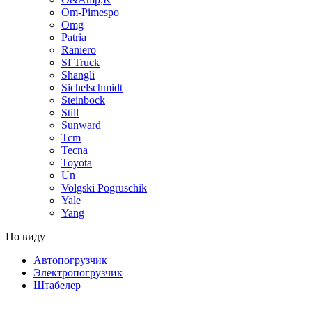
Om-Pimespo
Omg
Patria
Raniero
Sf Truck
Shangli
Sichelschmidt
Steinbock
Still
Sunward
Tcm
Tecna
Toyota
Un
Volgski Pogruschik
Yale
Yang
По виду
Автопогрузчик
Электропогрузчик
Штабелер