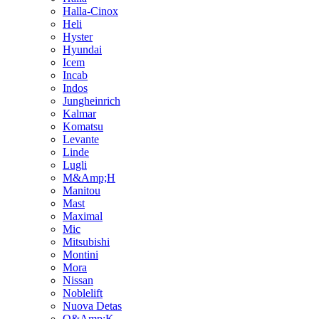
Halla-Cinox
Heli
Hyster
Hyundai
Icem
Incab
Indos
Jungheinrich
Kalmar
Komatsu
Levante
Linde
Lugli
M&Amp;H
Manitou
Mast
Maximal
Mic
Mitsubishi
Montini
Mora
Nissan
Noblelift
Nuova Detas
O&Amp;K