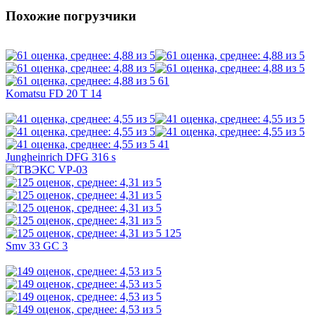
Похожие погрузчики
61
Komatsu FD 20 T 14
41
Jungheinrich DFG 316 s
125
Smv 33 GC 3