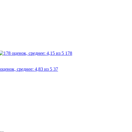
178
37