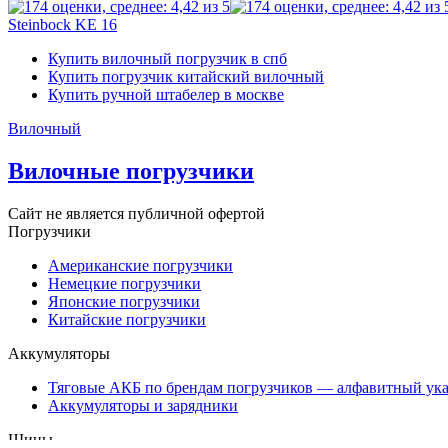
Steinbock KE 16
Купить вилочный погрузчик в спб
Купить погрузчик китайский вилочный
Купить ручной штабелер в москве
Вилочный
Вилочные погрузчики
Сайт не является публичной офертой
Погрузчики
Американские погрузчики
Немецкие погрузчики
Японские погрузчики
Китайские погрузчики
Аккумуляторы
Тяговые АКБ по брендам погрузчиков — алфавитный ука
Аккумуляторы и зарядники
Шины