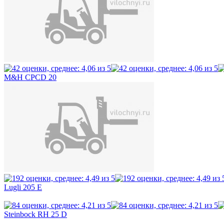
M&H CPCD 20
Lugli 205 E
Steinbock RH 25 D