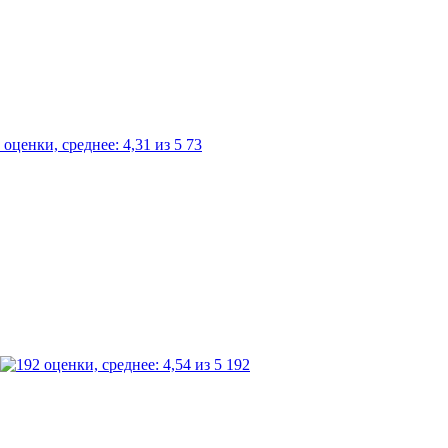
73
192