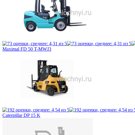
Maximal FD 50 T-MWJ3
Caterpillar DP 15 K