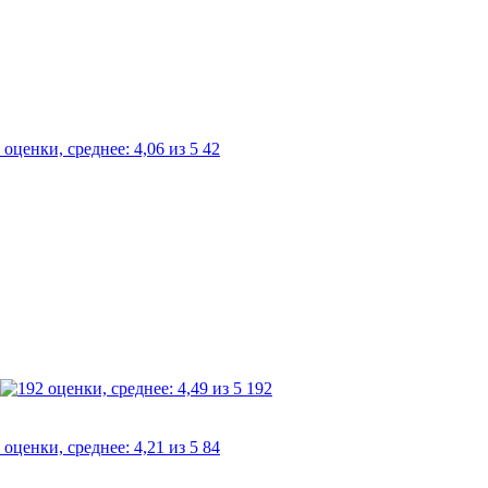
42
192
84