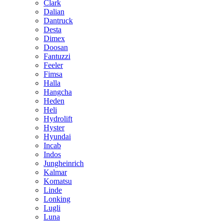
Clark
Dalian
Dantruck
Desta
Dimex
Doosan
Fantuzzi
Feeler
Fimsa
Halla
Hangcha
Heden
Heli
Hydrolift
Hyster
Hyundai
Incab
Indos
Jungheinrich
Kalmar
Komatsu
Linde
Lonking
Lugli
Luna