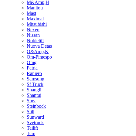
M&Amp;H
Manitou
Mast
Maximal
Mitsubishi
Nexen
Nissan
Noblelift
Nuova Detas
O&Amp;K
Om-Pimespo
Omg
Patria
Raniero
Samsung
Sf Truck
Shangli
Shantui
Smv
Steinbock
Still
Sunward
Svetruck
Tailift
Tcm