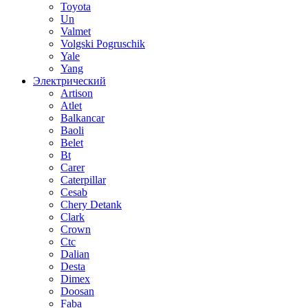
Toyota
Un
Valmet
Volgski Pogruschik
Yale
Yang
Электрический
Artison
Atlet
Balkancar
Baoli
Belet
Bt
Carer
Caterpillar
Cesab
Chery Detank
Clark
Crown
Ctc
Dalian
Desta
Dimex
Doosan
Faba