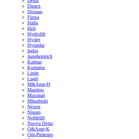
Desta
Dimex
Doosan
Fimsa
Halla
Heli
Hydrolift
Hyster
Hyundai
Indos
Jungheinrich
Kalmar
Komatsu
Linde
Lugli
M&Amp;H
Manitou
Maximal
Mitsubishi
Nexen
Nissan
Noblelift
Nuova Detas
O&Amp;K
Om-Pimespo