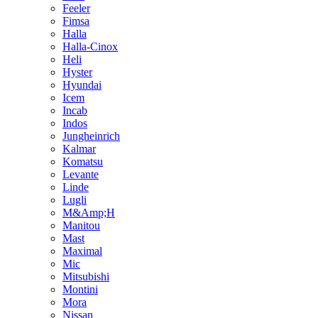
Feeler
Fimsa
Halla
Halla-Cinox
Heli
Hyster
Hyundai
Icem
Incab
Indos
Jungheinrich
Kalmar
Komatsu
Levante
Linde
Lugli
M&Amp;H
Manitou
Mast
Maximal
Mic
Mitsubishi
Montini
Mora
Nissan