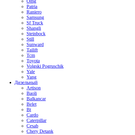
Omg
Patria
Raniero
Samsung
Sf Truck
Shangli
Steinbock
Still
Sunward
Tailift
Tcm
Toyota
Volgski Pogruschik
Yale
Yang
Дизельный
Artison
Baoli
Balkancar
Belet
Bt
Cardo
Caterpillar
Cesab
Chery Detank