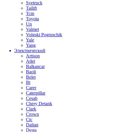
Svetruck
Tailift
Tcm
Toyota
Un
Valmet
Volgski Pogruschik
Yale
Yang
Электрический
Artison
Atlet
Balkancar
Baoli
Belet
Bt
Carer
Caterpillar
Cesab
Chery Detank
Clark
Crown
Ctc
Dalian
Desta