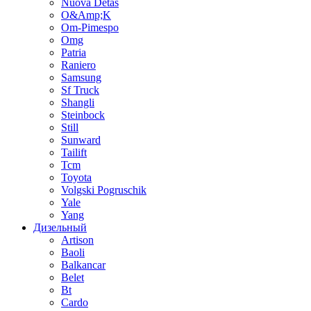
Nuova Detas
O&Amp;K
Om-Pimespo
Omg
Patria
Raniero
Samsung
Sf Truck
Shangli
Steinbock
Still
Sunward
Tailift
Tcm
Toyota
Volgski Pogruschik
Yale
Yang
Дизельный
Artison
Baoli
Balkancar
Belet
Bt
Cardo