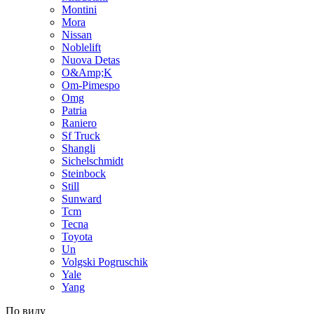
Montini
Mora
Nissan
Noblelift
Nuova Detas
O&Amp;K
Om-Pimespo
Omg
Patria
Raniero
Sf Truck
Shangli
Sichelschmidt
Steinbock
Still
Sunward
Tcm
Tecna
Toyota
Un
Volgski Pogruschik
Yale
Yang
По виду