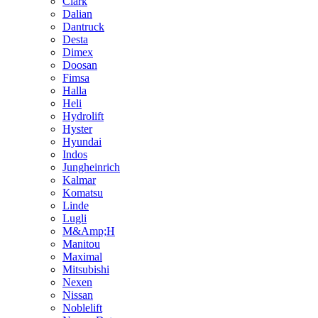
Clark
Dalian
Dantruck
Desta
Dimex
Doosan
Fimsa
Halla
Heli
Hydrolift
Hyster
Hyundai
Indos
Jungheinrich
Kalmar
Komatsu
Linde
Lugli
M&Amp;H
Manitou
Maximal
Mitsubishi
Nexen
Nissan
Noblelift