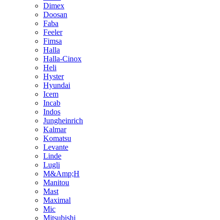
Dimex
Doosan
Faba
Feeler
Fimsa
Halla
Halla-Cinox
Heli
Hyster
Hyundai
Icem
Incab
Indos
Jungheinrich
Kalmar
Komatsu
Levante
Linde
Lugli
M&Amp;H
Manitou
Mast
Maximal
Mic
Mitsubishi