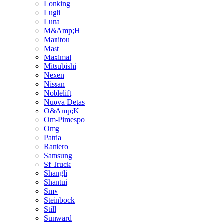
Lonking
Lugli
Luna
M&Amp;H
Manitou
Mast
Maximal
Mitsubishi
Nexen
Nissan
Noblelift
Nuova Detas
O&Amp;K
Om-Pimespo
Omg
Patria
Raniero
Samsung
Sf Truck
Shangli
Shantui
Smv
Steinbock
Still
Sunward