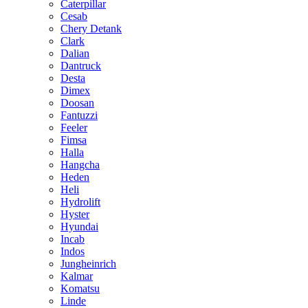
Caterpillar
Cesab
Chery Detank
Clark
Dalian
Dantruck
Desta
Dimex
Doosan
Fantuzzi
Feeler
Fimsa
Halla
Hangcha
Heden
Heli
Hydrolift
Hyster
Hyundai
Incab
Indos
Jungheinrich
Kalmar
Komatsu
Linde