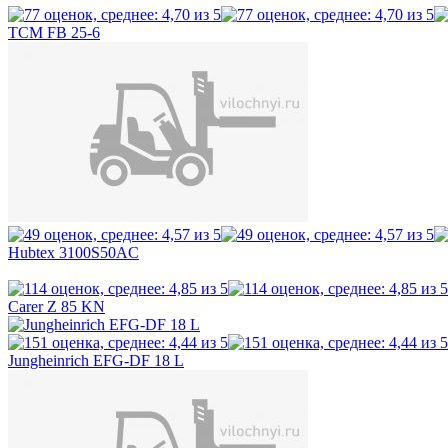
TCM FB 25-6
Hubtex 3100S50AC
Carer Z 85 KN
Jungheinrich EFG-DF 18 L