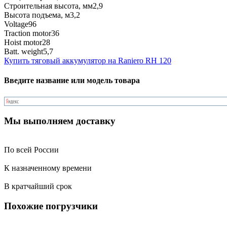
Строительная высота, мм
2,9
Высота подъема, м
3,2
Voltage
96
Traction motor
36
Hoist motor
28
Batt. weight
5,7
Купить тяговый аккумулятор на Raniero RH 120
Введите название или модель товара
Мы выполняем доставку
По всей России
К назначенному времени
В кратчайший срок
Похожие погрузчики