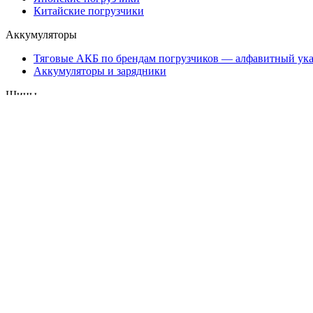
Китайские погрузчики
Аккумуляторы
Тяговые АКБ по брендам погрузчиков — алфавитный ука
Аккумуляторы и зарядники
Шины
Шины — алфавитный указатель
Полезное
Карта сайта
Trade-in для погрузчиков
Б/у погрузчики
Запчасти для погрузчиков
Продажа погрузчиков
8 800 333-57-85
Звонок по России бесплатный
Политика конфиденциальности
Наша почта - info@vilochnyi.ru