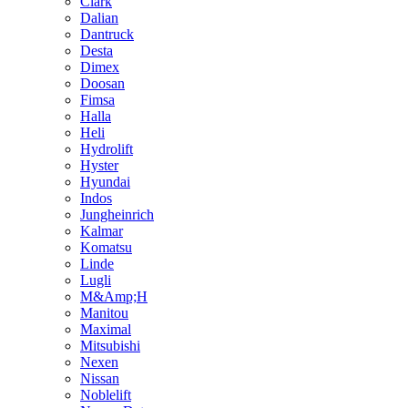
Clark
Dalian
Dantruck
Desta
Dimex
Doosan
Fimsa
Halla
Heli
Hydrolift
Hyster
Hyundai
Indos
Jungheinrich
Kalmar
Komatsu
Linde
Lugli
M&Amp;H
Manitou
Maximal
Mitsubishi
Nexen
Nissan
Noblelift