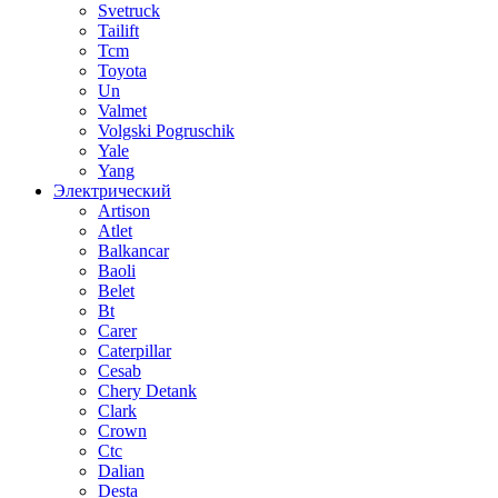
Svetruck
Tailift
Tcm
Toyota
Un
Valmet
Volgski Pogruschik
Yale
Yang
Электрический
Artison
Atlet
Balkancar
Baoli
Belet
Bt
Carer
Caterpillar
Cesab
Chery Detank
Clark
Crown
Ctc
Dalian
Desta