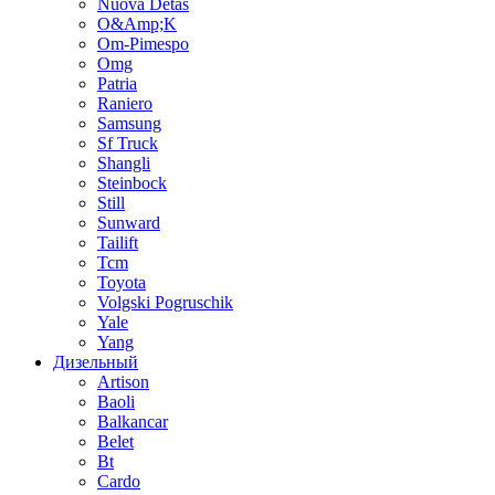
Nuova Detas
O&Amp;K
Om-Pimespo
Omg
Patria
Raniero
Samsung
Sf Truck
Shangli
Steinbock
Still
Sunward
Tailift
Tcm
Toyota
Volgski Pogruschik
Yale
Yang
Дизельный
Artison
Baoli
Balkancar
Belet
Bt
Cardo