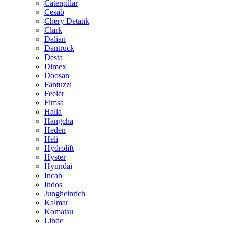
Caterpillar
Cesab
Chery Detank
Clark
Dalian
Dantruck
Desta
Dimex
Doosan
Fantuzzi
Feeler
Fimsa
Halla
Hangcha
Heden
Heli
Hydrolift
Hyster
Hyundai
Incab
Indos
Jungheinrich
Kalmar
Komatsu
Linde