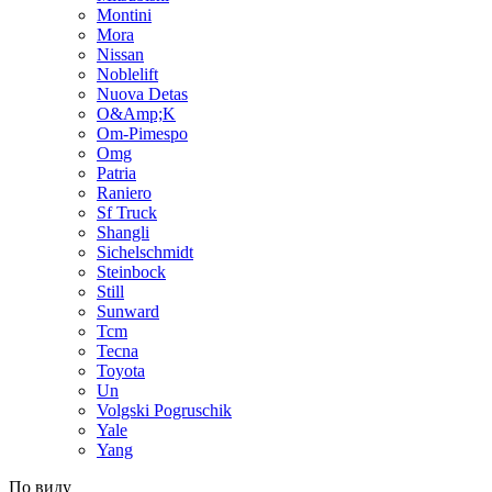
Montini
Mora
Nissan
Noblelift
Nuova Detas
O&Amp;K
Om-Pimespo
Omg
Patria
Raniero
Sf Truck
Shangli
Sichelschmidt
Steinbock
Still
Sunward
Tcm
Tecna
Toyota
Un
Volgski Pogruschik
Yale
Yang
По виду