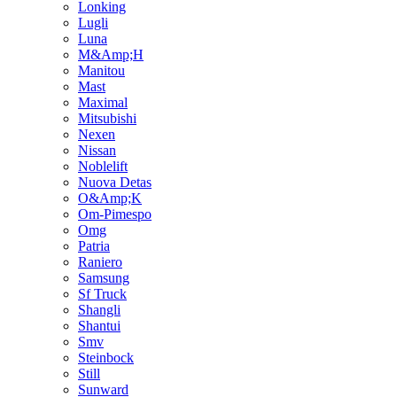
Lonking
Lugli
Luna
M&Amp;H
Manitou
Mast
Maximal
Mitsubishi
Nexen
Nissan
Noblelift
Nuova Detas
O&Amp;K
Om-Pimespo
Omg
Patria
Raniero
Samsung
Sf Truck
Shangli
Shantui
Smv
Steinbock
Still
Sunward