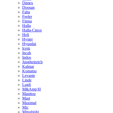
Dimex
Doosan
Faba
Feeler
Fimsa
Halla
Halla-Cinox
Heli
Hyster
Hyundai
Icem
Incab
Indos
Jungheinrich
Kalmar
Komatsu
Levante
Linde
Lugli
M&Amp;H
Manitou
Mast
Maximal
Mic
Mitsubishi