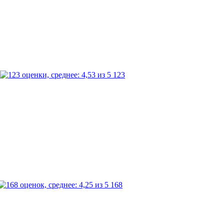
123
168