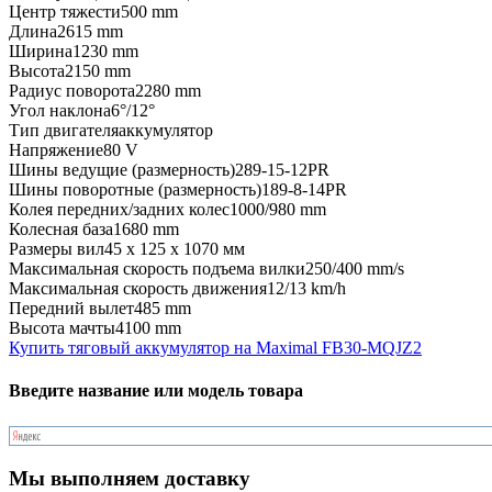
Центр тяжести
500 mm
Длина
2615 mm
Ширина
1230 mm
Высота
2150 mm
Радиус поворота
2280 mm
Угол наклона
6°/12°
Тип двигателя
аккумулятор
Напряжение
80 V
Шины ведущие (размерность)
289-15-12PR
Шины поворотные (размерность)
189-8-14PR
Колея передних/задних колес
1000/980 mm
Колесная база
1680 mm
Размеры вил
45 x 125 x 1070 мм
Максимальная скорость подъема вилки
250/400 mm/s
Максимальная скорость движения
12/13 km/h
Передний вылет
485 mm
Высота мачты
4100 mm
Купить тяговый аккумулятор на Maximal FB30-MQJZ2
Введите название или модель товара
Мы выполняем доставку