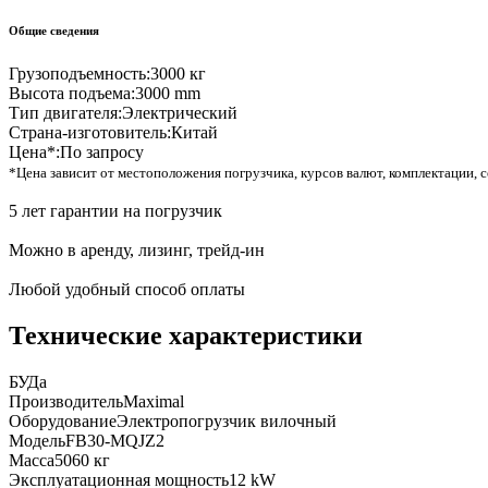
Общие сведения
Грузоподъемность:
3000 кг
Высота подъема:
3000 mm
Тип двигателя:
Электрический
Страна-изготовитель:
Китай
Цена*:
По запросу
*Цена зависит от местоположения погрузчика, курсов валют, комплектации, с
5 лет гарантии на погрузчик
Можно в аренду, лизинг, трейд-ин
Любой удобный способ оплаты
Технические характеристики
БУ
Да
Производитель
Maximal
Оборудование
Электропогрузчик вилочный
Модель
FB30-MQJZ2
Масса
5060 кг
Эксплуатационная мощность
12 kW