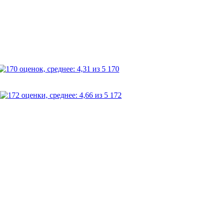
170
172