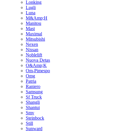
Lonking
Lugli
Luna
M&Amp;H
Manitou
Mast
Maximal
Mitsubishi
Nexen
Nissan
Noblelift
Nuova Detas
O&Amp;K
Om-Pimespo
Omg
Patria
Raniero
Samsung
Sf Truck
Shangli
Shantui
Smv
Steinbock
Still
Sunward