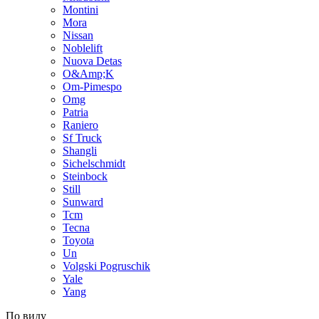
Montini
Mora
Nissan
Noblelift
Nuova Detas
O&Amp;K
Om-Pimespo
Omg
Patria
Raniero
Sf Truck
Shangli
Sichelschmidt
Steinbock
Still
Sunward
Tcm
Tecna
Toyota
Un
Volgski Pogruschik
Yale
Yang
По виду