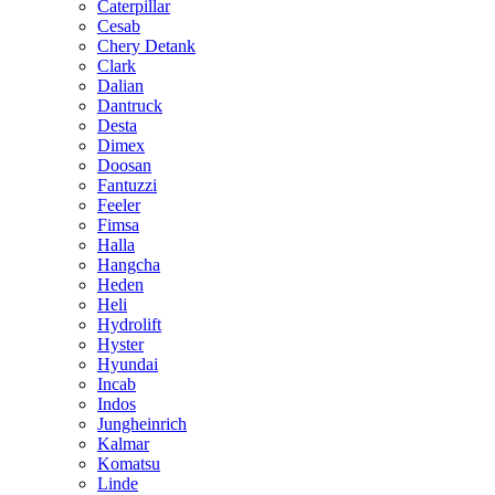
Caterpillar
Cesab
Chery Detank
Clark
Dalian
Dantruck
Desta
Dimex
Doosan
Fantuzzi
Feeler
Fimsa
Halla
Hangcha
Heden
Heli
Hydrolift
Hyster
Hyundai
Incab
Indos
Jungheinrich
Kalmar
Komatsu
Linde