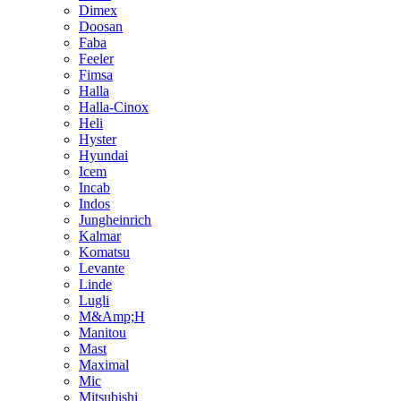
Dimex
Doosan
Faba
Feeler
Fimsa
Halla
Halla-Cinox
Heli
Hyster
Hyundai
Icem
Incab
Indos
Jungheinrich
Kalmar
Komatsu
Levante
Linde
Lugli
M&Amp;H
Manitou
Mast
Maximal
Mic
Mitsubishi