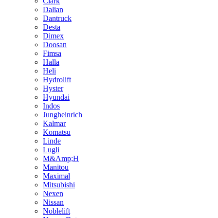
Clark
Dalian
Dantruck
Desta
Dimex
Doosan
Fimsa
Halla
Heli
Hydrolift
Hyster
Hyundai
Indos
Jungheinrich
Kalmar
Komatsu
Linde
Lugli
M&Amp;H
Manitou
Maximal
Mitsubishi
Nexen
Nissan
Noblelift