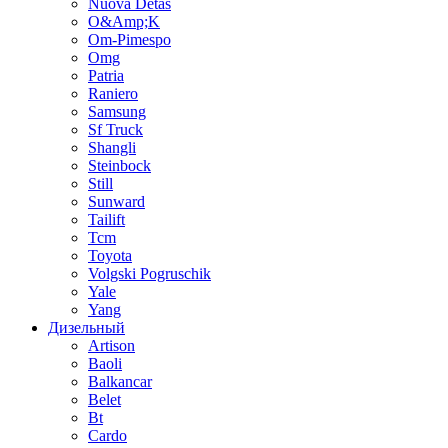
Nuova Detas
O&Amp;K
Om-Pimespo
Omg
Patria
Raniero
Samsung
Sf Truck
Shangli
Steinbock
Still
Sunward
Tailift
Tcm
Toyota
Volgski Pogruschik
Yale
Yang
Дизельный
Artison
Baoli
Balkancar
Belet
Bt
Cardo