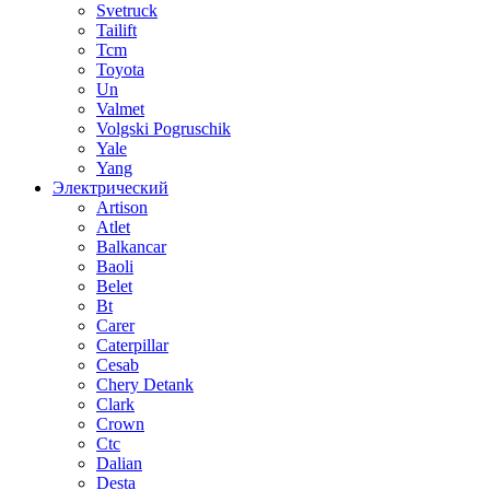
Svetruck
Tailift
Tcm
Toyota
Un
Valmet
Volgski Pogruschik
Yale
Yang
Электрический
Artison
Atlet
Balkancar
Baoli
Belet
Bt
Carer
Caterpillar
Cesab
Chery Detank
Clark
Crown
Ctc
Dalian
Desta