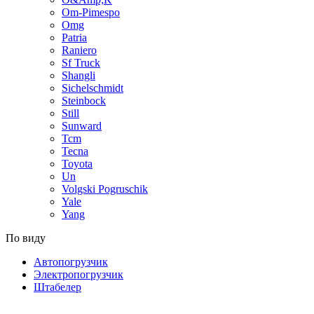
Om-Pimespo
Omg
Patria
Raniero
Sf Truck
Shangli
Sichelschmidt
Steinbock
Still
Sunward
Tcm
Tecna
Toyota
Un
Volgski Pogruschik
Yale
Yang
По виду
Автопогрузчик
Электропогрузчик
Штабелер