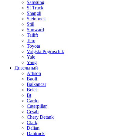
Samsung
Sf Truck
Shangli
Steinbock
Still
Sunward
Tailift
Tcm
Toyota
Volgski Pogruschik
Yale
Yang
Дизельный
Artison
Baoli
Balkancar
Belet
Bt
Cardo
Caterpillar
Cesab
Chery Detank
Clark
Dalian
Dantruck