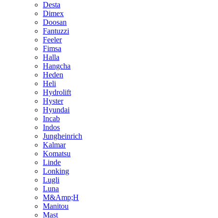
Desta
Dimex
Doosan
Fantuzzi
Feeler
Fimsa
Halla
Hangcha
Heden
Heli
Hydrolift
Hyster
Hyundai
Incab
Indos
Jungheinrich
Kalmar
Komatsu
Linde
Lonking
Lugli
Luna
M&Amp;H
Manitou
Mast