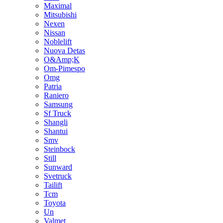
Maximal
Mitsubishi
Nexen
Nissan
Noblelift
Nuova Detas
O&Amp;K
Om-Pimespo
Omg
Patria
Raniero
Samsung
Sf Truck
Shangli
Shantui
Smv
Steinbock
Still
Sunward
Svetruck
Tailift
Tcm
Toyota
Un
Valmet