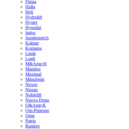
Fimsa
Halla
Heli
Hydrolift
Hyster
Hyundai
Indos
Jungheinrich
Kalmar
Komatsu
Linde
Lugli
M&Amp;H
Manitou
Maximal
Mitsubishi
Nexen
Nissan
Noblelift
Nuova Detas
O&Amp;K
Om-Pimespo
Omg
Patria
Raniero