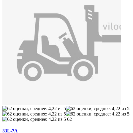
62
33L-7А