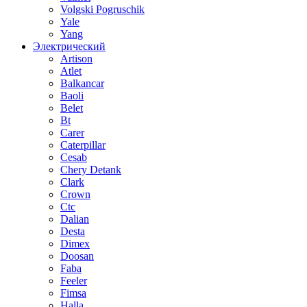
Volgski Pogruschik
Yale
Yang
Электрический
Artison
Atlet
Balkancar
Baoli
Belet
Bt
Carer
Caterpillar
Cesab
Chery Detank
Clark
Crown
Ctc
Dalian
Desta
Dimex
Doosan
Faba
Feeler
Fimsa
Halla