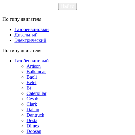
По типу двигателя
Газобензиновый
Дизельный
Электрический
По типу двигателя
Газобензиновый
Artison
Balkancar
Baoli
Belet
Bt
Caterpillar
Cesab
Clark
Dalian
Dantruck
Desta
Dimex
Doosan