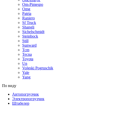
Om-Pimespo
Omg
Patria
Raniero
Sf Truck
Shangli
Sichelschmidt
Steinbock
Still
Sunward
Tcm
Tecna
Toyota
Un
Volgski Pogruschik
Yale
Yang
По виду
Автопогрузчик
Электропогрузчик
Штабелер