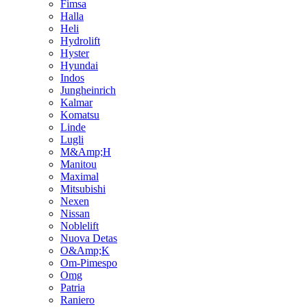
Fimsa
Halla
Heli
Hydrolift
Hyster
Hyundai
Indos
Jungheinrich
Kalmar
Komatsu
Linde
Lugli
M&Amp;H
Manitou
Maximal
Mitsubishi
Nexen
Nissan
Noblelift
Nuova Detas
O&Amp;K
Om-Pimespo
Omg
Patria
Raniero