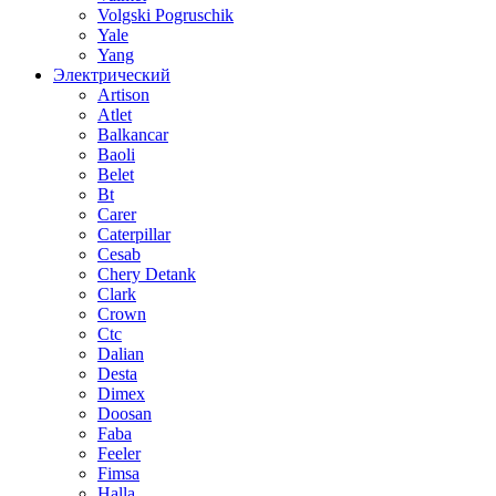
Volgski Pogruschik
Yale
Yang
Электрический
Artison
Atlet
Balkancar
Baoli
Belet
Bt
Carer
Caterpillar
Cesab
Chery Detank
Clark
Crown
Ctc
Dalian
Desta
Dimex
Doosan
Faba
Feeler
Fimsa
Halla