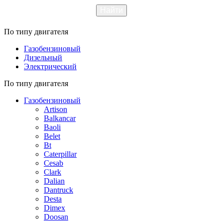
По типу двигателя
Газобензиновый
Дизельный
Электрический
По типу двигателя
Газобензиновый
Artison
Balkancar
Baoli
Belet
Bt
Caterpillar
Cesab
Clark
Dalian
Dantruck
Desta
Dimex
Doosan