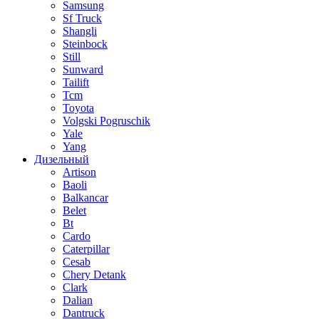
Samsung
Sf Truck
Shangli
Steinbock
Still
Sunward
Tailift
Tcm
Toyota
Volgski Pogruschik
Yale
Yang
Дизельный
Artison
Baoli
Balkancar
Belet
Bt
Cardo
Caterpillar
Cesab
Chery Detank
Clark
Dalian
Dantruck