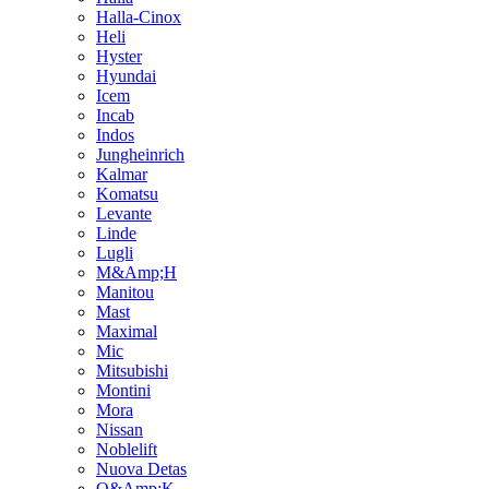
Halla-Cinox
Heli
Hyster
Hyundai
Icem
Incab
Indos
Jungheinrich
Kalmar
Komatsu
Levante
Linde
Lugli
M&Amp;H
Manitou
Mast
Maximal
Mic
Mitsubishi
Montini
Mora
Nissan
Noblelift
Nuova Detas
O&Amp;K