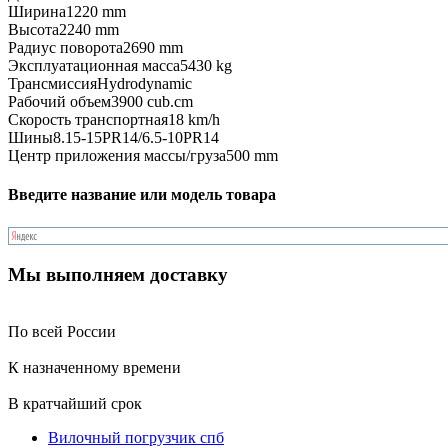
Ширина
1220 mm
Высота
2240 mm
Радиус поворота
2690 mm
Эксплуатационная масса
5430 kg
Трансмиссия
Hydrodynamic
Рабочий объем
3900 cub.cm
Скорость транспортная
18 km/h
Шины
8.15-15PR14/6.5-10PR14
Центр приложения массы/груза
500 mm
Введите название или модель товара
Мы выполняем доставку
По всей России
К назначенному времени
В кратчайший срок
Вилочный погрузчик спб