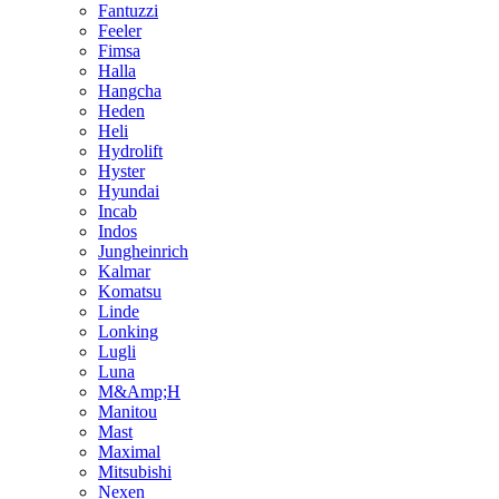
Fantuzzi
Feeler
Fimsa
Halla
Hangcha
Heden
Heli
Hydrolift
Hyster
Hyundai
Incab
Indos
Jungheinrich
Kalmar
Komatsu
Linde
Lonking
Lugli
Luna
M&Amp;H
Manitou
Mast
Maximal
Mitsubishi
Nexen