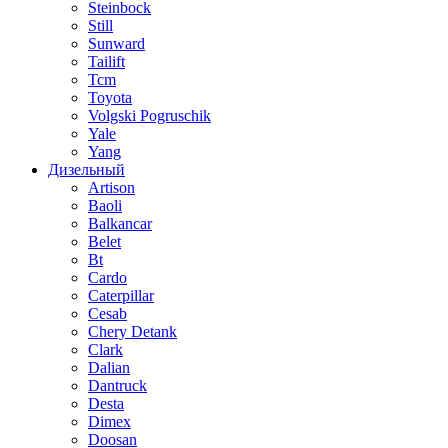
Steinbock
Still
Sunward
Tailift
Tcm
Toyota
Volgski Pogruschik
Yale
Yang
Дизельный
Artison
Baoli
Balkancar
Belet
Bt
Cardo
Caterpillar
Cesab
Chery Detank
Clark
Dalian
Dantruck
Desta
Dimex
Doosan