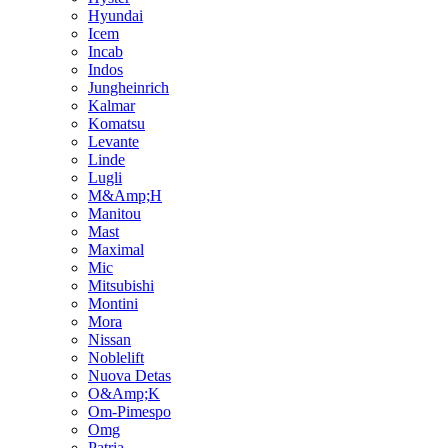
Hyundai
Icem
Incab
Indos
Jungheinrich
Kalmar
Komatsu
Levante
Linde
Lugli
M&Amp;H
Manitou
Mast
Maximal
Mic
Mitsubishi
Montini
Mora
Nissan
Noblelift
Nuova Detas
O&Amp;K
Om-Pimespo
Omg
Patria