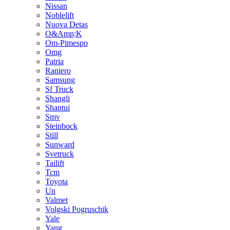
Nissan
Noblelift
Nuova Detas
O&Amp;K
Om-Pimespo
Omg
Patria
Raniero
Samsung
Sf Truck
Shangli
Shantui
Smv
Steinbock
Still
Sunward
Svetruck
Tailift
Tcm
Toyota
Un
Valmet
Volgski Pogruschik
Yale
Yang