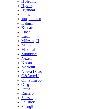
Hydrolift
Hyster
Hyundai
Indos
Jungheinrich
Kalmar
Komatsu
Linde
Lugli
M&Amp;H
Manitou
Maximal
Mitsubishi
Nexen
Nissan
Noblelift
Nuova Detas
O&Amp;K
Om-Pimespo
Omg
Patria
Raniero
Samsung
Sf Truck
Shangli