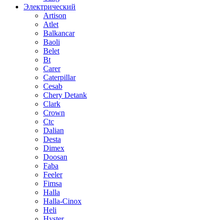
Электрический
Artison
Atlet
Balkancar
Baoli
Belet
Bt
Carer
Caterpillar
Cesab
Chery Detank
Clark
Crown
Ctc
Dalian
Desta
Dimex
Doosan
Faba
Feeler
Fimsa
Halla
Halla-Cinox
Heli
Hyster