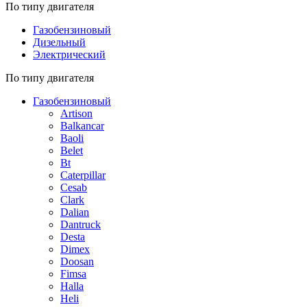
По типу двигателя
Газобензиновый
Дизельный
Электрический
По типу двигателя
Газобензиновый
Artison
Balkancar
Baoli
Belet
Bt
Caterpillar
Cesab
Clark
Dalian
Dantruck
Desta
Dimex
Doosan
Fimsa
Halla
Heli