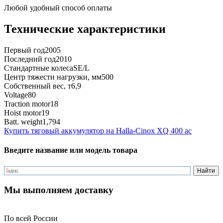
Любой удобный способ оплаты
Технические характеристики
Первый год
2005
Последний год
2010
Стандартные колеса
SE/L
Центр тяжести нагрузки, мм
500
Собственный вес, т
6,9
Voltage
80
Traction motor
18
Hoist motor
19
Batt. weight
1,794
Купить тяговый аккумулятор на Halla-Cinox XQ 400 ac
Введите название или модель товара
Мы выполняем доставку
По всей России