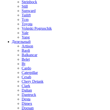
Steinbock
Still
Sunward
Tailift
Tcm
Toyota
Volgski Pogruschik
Yale
Yang
Дизельный
Artison
Baoli
Balkancar
Belet
Bt
Cardo
Caterpillar
Cesab
Chery Detank
Clark
Dalian
Dantruck
Desta
Dimex
Doosan