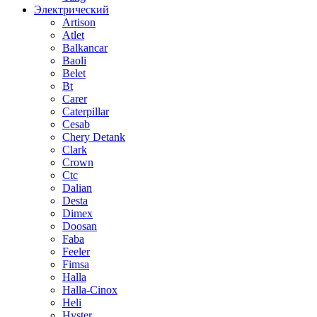
Электрический
Artison
Atlet
Balkancar
Baoli
Belet
Bt
Carer
Caterpillar
Cesab
Chery Detank
Clark
Crown
Ctc
Dalian
Desta
Dimex
Doosan
Faba
Feeler
Fimsa
Halla
Halla-Cinox
Heli
Hyster