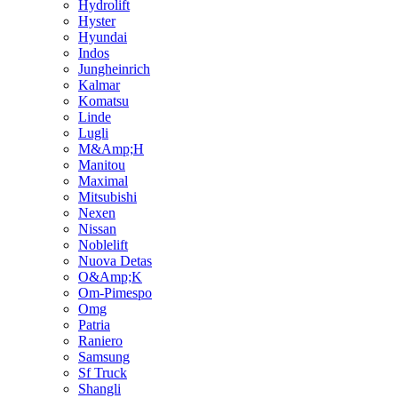
Hydrolift
Hyster
Hyundai
Indos
Jungheinrich
Kalmar
Komatsu
Linde
Lugli
M&Amp;H
Manitou
Maximal
Mitsubishi
Nexen
Nissan
Noblelift
Nuova Detas
O&Amp;K
Om-Pimespo
Omg
Patria
Raniero
Samsung
Sf Truck
Shangli