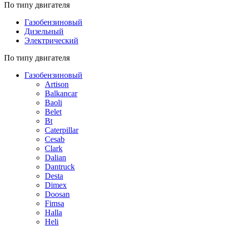
По типу двигателя
Газобензиновый
Дизельный
Электрический
По типу двигателя
Газобензиновый
Artison
Balkancar
Baoli
Belet
Bt
Caterpillar
Cesab
Clark
Dalian
Dantruck
Desta
Dimex
Doosan
Fimsa
Halla
Heli