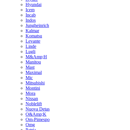
Hyundai
Icem
Incab
Indos
Jungheinrich
Kalmar
Komatsu
Levante
Linde
Lugli
M&Amp;H
Manitou
Mast
Maximal
Mic
Mitsubishi
Montini
Mora
Nissan
Noblelift
Nuova Detas
O&Amp;K
Om-Pimespo
Omg
Patria