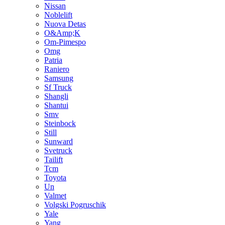
Nissan
Noblelift
Nuova Detas
O&Amp;K
Om-Pimespo
Omg
Patria
Raniero
Samsung
Sf Truck
Shangli
Shantui
Smv
Steinbock
Still
Sunward
Svetruck
Tailift
Tcm
Toyota
Un
Valmet
Volgski Pogruschik
Yale
Yang