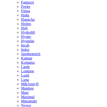
Fantuzzi
Feeler
Fimsa
Halla
Hangcha
Heden
Heli
Hydrolift
Hyster
Hyundai
Incab
Indos
Jungheinrich
Kalmar
Komatsu
Linde
Lonking
Lugli
Luna
M&Amp;H
Manitou
Mast
Maximal
Mitsubishi
Nexen