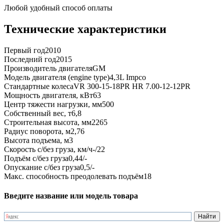
Любой удобный способ оплаты
Технические характеристики
Первый год
2010
Последний год
2015
Производитель двигателя
GM
Модель двигателя (engine type)
4,3L Impco
Стандартные колеса
VR 300-15-18PR HR 7.00-12-12PR
Мощность двигателя, кВт
63
Центр тяжести нагрузки, мм
500
Собственный вес, т
6,8
Строительная высота, мм
2265
Радиус поворота, м
2,76
Высота подъема, м
3
Скорость с/без груза, км/ч
-/22
Подъём с/без груза
0,44/-
Опускание с/без груза
0,5/-
Макс. способность преодолевать подъём
18
Введите название или модель товара