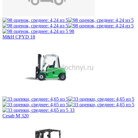
98
M&H CPYD 18
33
Cesab M 320