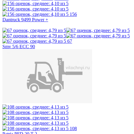
156
Dantruck 9499 Power +
67
Smv 5/6 ECC 90
108
Patria PFD 20 T-2