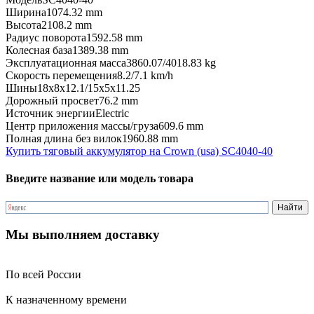
Ширина
1074.32 mm
Высота
2108.2 mm
Радиус поворота
1592.58 mm
Колесная база
1389.38 mm
Эксплуатационная масса
3860.07/4018.83 kg
Скорость перемещения
8.2/7.1 km/h
Шины
18x8x12.1/15x5x11.25
Дорожный просвет
76.2 mm
Источник энергии
Electric
Центр приложения массы/груза
609.6 mm
Полная длина без вилок
1960.88 mm
Купить тяговый аккумулятор на Crown (usa) SC4040-40
Введите название или модель товара
Мы выполняем доставку
По всей России
К назначенному времени