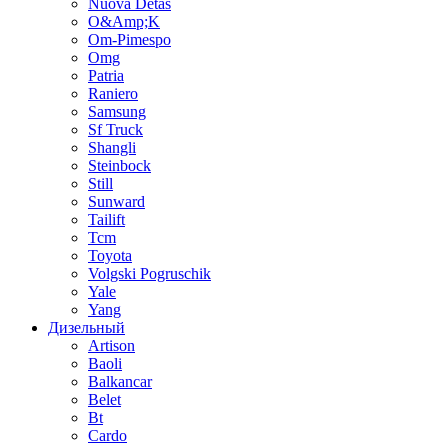
Nuova Detas
O&Amp;K
Om-Pimespo
Omg
Patria
Raniero
Samsung
Sf Truck
Shangli
Steinbock
Still
Sunward
Tailift
Tcm
Toyota
Volgski Pogruschik
Yale
Yang
Дизельный
Artison
Baoli
Balkancar
Belet
Bt
Cardo