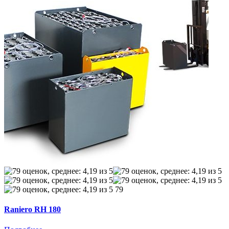
79
Raniero RH 180