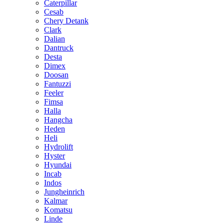
Caterpillar
Cesab
Chery Detank
Clark
Dalian
Dantruck
Desta
Dimex
Doosan
Fantuzzi
Feeler
Fimsa
Halla
Hangcha
Heden
Heli
Hydrolift
Hyster
Hyundai
Incab
Indos
Jungheinrich
Kalmar
Komatsu
Linde