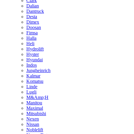
Clark
Dalian
Dantruck
Desta
Dimex
Doosan
Fimsa
Halla
Heli
Hydrolift
Hyster
Hyundai
Indos
Jungheinrich
Kalmar
Komatsu
Linde
Lugli
M&Amp;H
Manitou
Maximal
Mitsubishi
Nexen
Nissan
Noblelift