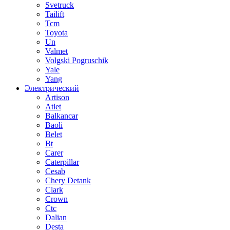
Svetruck
Tailift
Tcm
Toyota
Un
Valmet
Volgski Pogruschik
Yale
Yang
Электрический
Artison
Atlet
Balkancar
Baoli
Belet
Bt
Carer
Caterpillar
Cesab
Chery Detank
Clark
Crown
Ctc
Dalian
Desta