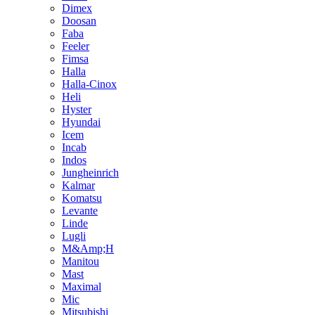
Dimex
Doosan
Faba
Feeler
Fimsa
Halla
Halla-Cinox
Heli
Hyster
Hyundai
Icem
Incab
Indos
Jungheinrich
Kalmar
Komatsu
Levante
Linde
Lugli
M&Amp;H
Manitou
Mast
Maximal
Mic
Mitsubishi