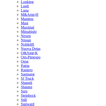
Lonking
Lugli
Luna
M&Amp;H
Manitou
Mast
Maximal
Mitsubishi
Nexen
Nissan
Noblelift
Nuova Detas
O&Amp;K
Om-Pimespo
Omg
Patria
Raniero
Samsung
Sf Truck
Shangli
Shantui
Smv
Steinbock
Still
Sunward