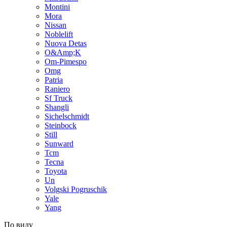
Montini
Mora
Nissan
Noblelift
Nuova Detas
O&Amp;K
Om-Pimespo
Omg
Patria
Raniero
Sf Truck
Shangli
Sichelschmidt
Steinbock
Still
Sunward
Tcm
Tecna
Toyota
Un
Volgski Pogruschik
Yale
Yang
По виду