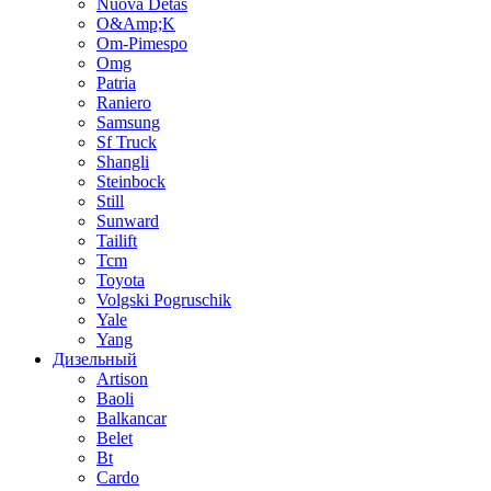
Nuova Detas
O&Amp;K
Om-Pimespo
Omg
Patria
Raniero
Samsung
Sf Truck
Shangli
Steinbock
Still
Sunward
Tailift
Tcm
Toyota
Volgski Pogruschik
Yale
Yang
Дизельный
Artison
Baoli
Balkancar
Belet
Bt
Cardo