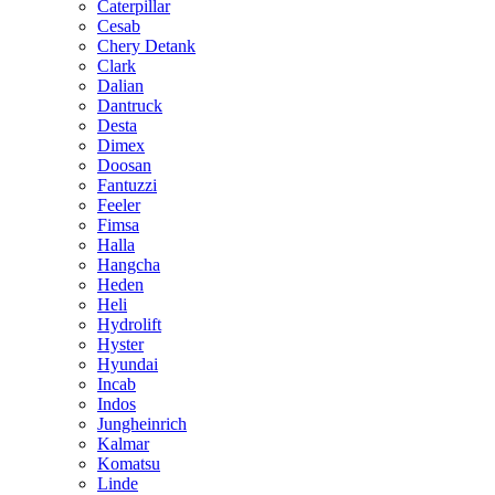
Caterpillar
Cesab
Chery Detank
Clark
Dalian
Dantruck
Desta
Dimex
Doosan
Fantuzzi
Feeler
Fimsa
Halla
Hangcha
Heden
Heli
Hydrolift
Hyster
Hyundai
Incab
Indos
Jungheinrich
Kalmar
Komatsu
Linde