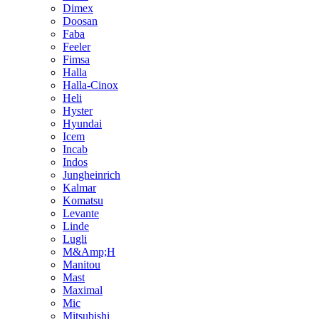
Dimex
Doosan
Faba
Feeler
Fimsa
Halla
Halla-Cinox
Heli
Hyster
Hyundai
Icem
Incab
Indos
Jungheinrich
Kalmar
Komatsu
Levante
Linde
Lugli
M&Amp;H
Manitou
Mast
Maximal
Mic
Mitsubishi