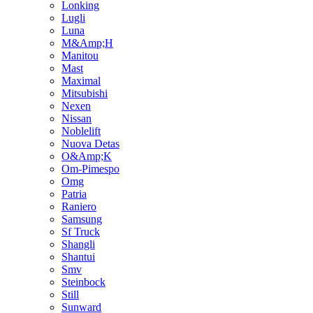
Lonking
Lugli
Luna
M&Amp;H
Manitou
Mast
Maximal
Mitsubishi
Nexen
Nissan
Noblelift
Nuova Detas
O&Amp;K
Om-Pimespo
Omg
Patria
Raniero
Samsung
Sf Truck
Shangli
Shantui
Smv
Steinbock
Still
Sunward