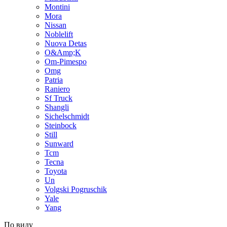
Montini
Mora
Nissan
Noblelift
Nuova Detas
O&Amp;K
Om-Pimespo
Omg
Patria
Raniero
Sf Truck
Shangli
Sichelschmidt
Steinbock
Still
Sunward
Tcm
Tecna
Toyota
Un
Volgski Pogruschik
Yale
Yang
По виду