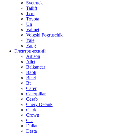
Svetruck
Tailift
Tcm
Toyota
Un
Valmet
Volgski Pogruschik
Yale
Yang
Электрический
Artison
Atlet
Balkancar
Baoli
Belet
Bt
Carer
Caterpillar
Cesab
Chery Detank
Clark
Crown
Ctc
Dalian
Desta