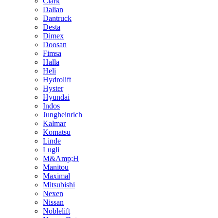
Clark
Dalian
Dantruck
Desta
Dimex
Doosan
Fimsa
Halla
Heli
Hydrolift
Hyster
Hyundai
Indos
Jungheinrich
Kalmar
Komatsu
Linde
Lugli
M&Amp;H
Manitou
Maximal
Mitsubishi
Nexen
Nissan
Noblelift