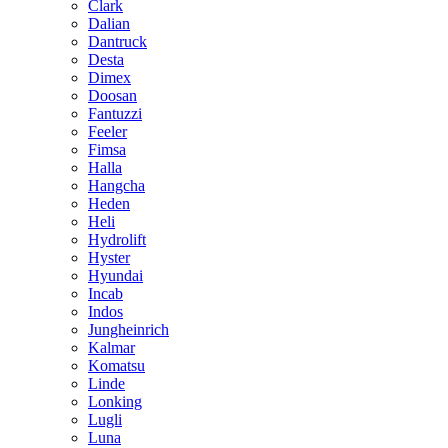
Clark
Dalian
Dantruck
Desta
Dimex
Doosan
Fantuzzi
Feeler
Fimsa
Halla
Hangcha
Heden
Heli
Hydrolift
Hyster
Hyundai
Incab
Indos
Jungheinrich
Kalmar
Komatsu
Linde
Lonking
Lugli
Luna