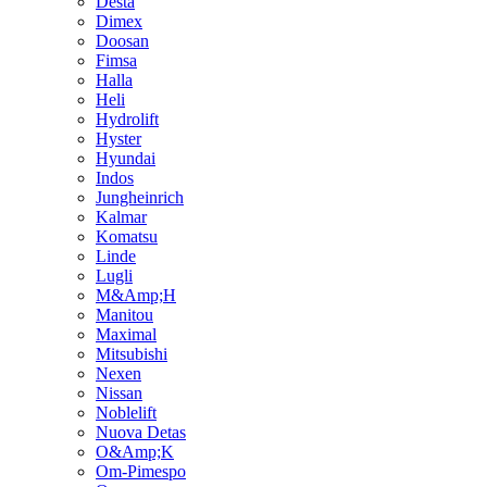
Desta
Dimex
Doosan
Fimsa
Halla
Heli
Hydrolift
Hyster
Hyundai
Indos
Jungheinrich
Kalmar
Komatsu
Linde
Lugli
M&Amp;H
Manitou
Maximal
Mitsubishi
Nexen
Nissan
Noblelift
Nuova Detas
O&Amp;K
Om-Pimespo