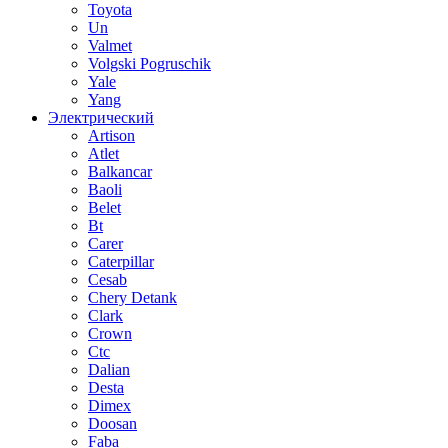
Toyota
Un
Valmet
Volgski Pogruschik
Yale
Yang
Электрический
Artison
Atlet
Balkancar
Baoli
Belet
Bt
Carer
Caterpillar
Cesab
Chery Detank
Clark
Crown
Ctc
Dalian
Desta
Dimex
Doosan
Faba