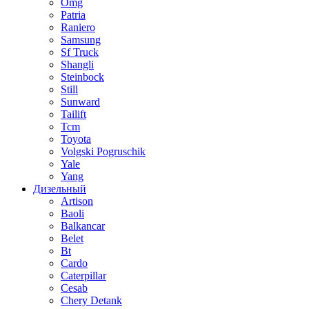
Omg
Patria
Raniero
Samsung
Sf Truck
Shangli
Steinbock
Still
Sunward
Tailift
Tcm
Toyota
Volgski Pogruschik
Yale
Yang
Дизельный
Artison
Baoli
Balkancar
Belet
Bt
Cardo
Caterpillar
Cesab
Chery Detank