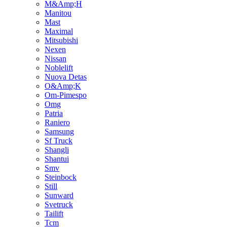
M&Amp;H
Manitou
Mast
Maximal
Mitsubishi
Nexen
Nissan
Noblelift
Nuova Detas
O&Amp;K
Om-Pimespo
Omg
Patria
Raniero
Samsung
Sf Truck
Shangli
Shantui
Smv
Steinbock
Still
Sunward
Svetruck
Tailift
Tcm