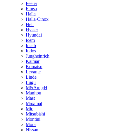
Feeler
Fimsa
Halla
Halla-Cinox
Heli
Hyster
Hyundai
Icem
Incab
Indos
Jungheinrich
Kalmar
Komatsu
Levante
Linde
Lugli
M&Amp;H
Manitou
Mast
Maximal
Mic
Mitsubishi
Montini
Mora
Nissan