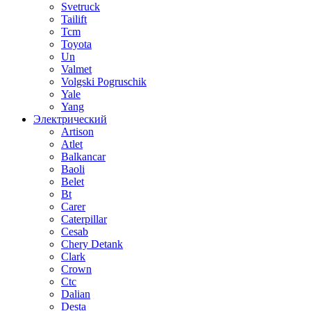
Svetruck
Tailift
Tcm
Toyota
Un
Valmet
Volgski Pogruschik
Yale
Yang
Электрический
Artison
Atlet
Balkancar
Baoli
Belet
Bt
Carer
Caterpillar
Cesab
Chery Detank
Clark
Crown
Ctc
Dalian
Desta