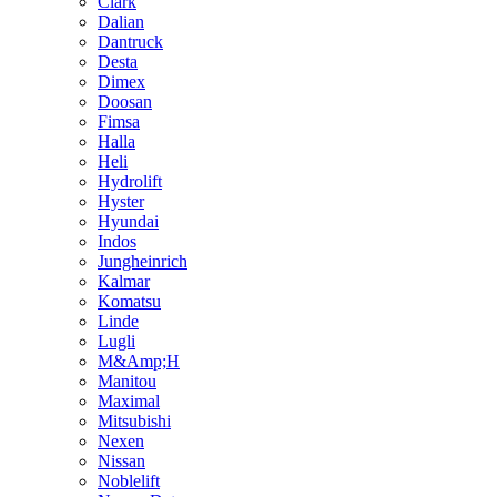
Clark
Dalian
Dantruck
Desta
Dimex
Doosan
Fimsa
Halla
Heli
Hydrolift
Hyster
Hyundai
Indos
Jungheinrich
Kalmar
Komatsu
Linde
Lugli
M&Amp;H
Manitou
Maximal
Mitsubishi
Nexen
Nissan
Noblelift