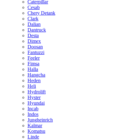
Caterpillar
Cesab
Chery Detank
Clark
Dalian
Dantruck
Desta
Dimex
Doosan
Fantuzzi
Feeler
Fimsa
Halla
Hangcha
Heden
Heli
Hydrolift
Hyster
Hyundai
Incab
Indos
Jungheinrich
Kalmar
Komatsu
Linde