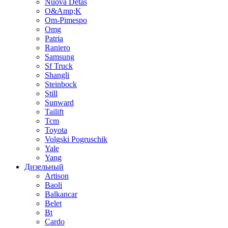
Nuova Detas
O&Amp;K
Om-Pimespo
Omg
Patria
Raniero
Samsung
Sf Truck
Shangli
Steinbock
Still
Sunward
Tailift
Tcm
Toyota
Volgski Pogruschik
Yale
Yang
Дизельный
Artison
Baoli
Balkancar
Belet
Bt
Cardo