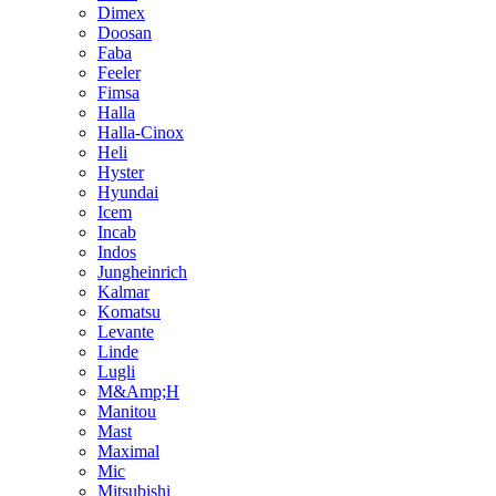
Dimex
Doosan
Faba
Feeler
Fimsa
Halla
Halla-Cinox
Heli
Hyster
Hyundai
Icem
Incab
Indos
Jungheinrich
Kalmar
Komatsu
Levante
Linde
Lugli
M&Amp;H
Manitou
Mast
Maximal
Mic
Mitsubishi