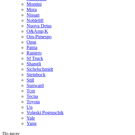
Montini
Mora
Nissan
Noblelift
Nuova Detas
O&Amp;K
Om-Pimespo
Omg
Patria
Raniero
Sf Truck
Shangli
Sichelschmidt
Steinbock
Still
Sunward
Tcm
Tecna
Toyota
Un
Volgski Pogruschik
Yale
Yang
По виду