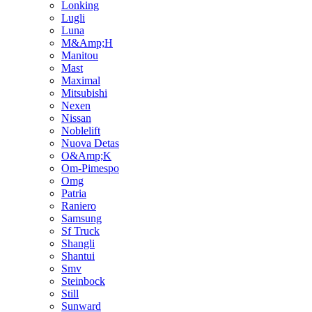
Lonking
Lugli
Luna
M&Amp;H
Manitou
Mast
Maximal
Mitsubishi
Nexen
Nissan
Noblelift
Nuova Detas
O&Amp;K
Om-Pimespo
Omg
Patria
Raniero
Samsung
Sf Truck
Shangli
Shantui
Smv
Steinbock
Still
Sunward