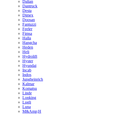
Dalian
Dantruck
Desta
Dimex
Doosan
Fantuzzi
Feeler
Fimsa
Halla
Hangcha
Heden
Heli
Hydrolift
Hyster
Hyundai
Incab
Indos
Jungheinrich
Kalmar
Komatsu
Linde
Lonking
Lugli
Luna
M&Amp;H