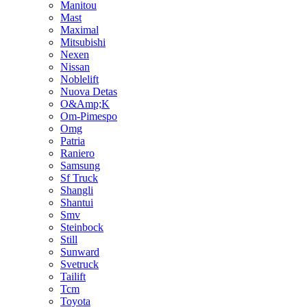
Manitou
Mast
Maximal
Mitsubishi
Nexen
Nissan
Noblelift
Nuova Detas
O&Amp;K
Om-Pimespo
Omg
Patria
Raniero
Samsung
Sf Truck
Shangli
Shantui
Smv
Steinbock
Still
Sunward
Svetruck
Tailift
Tcm
Toyota