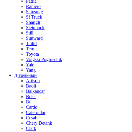
Patria
Raniero
Samsung
Sf Truck
Shangli
Steinbock
Still
Sunward
Tailift
Tcm
Toyota
Volgski Pogruschik
Yale
Yang
Дизельный
Artison
Baoli
Balkancar
Belet
Bt
Cardo
Caterpillar
Cesab
Chery Detank
Clark