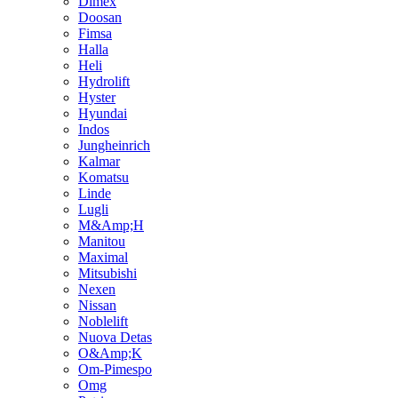
Dimex
Doosan
Fimsa
Halla
Heli
Hydrolift
Hyster
Hyundai
Indos
Jungheinrich
Kalmar
Komatsu
Linde
Lugli
M&Amp;H
Manitou
Maximal
Mitsubishi
Nexen
Nissan
Noblelift
Nuova Detas
O&Amp;K
Om-Pimespo
Omg