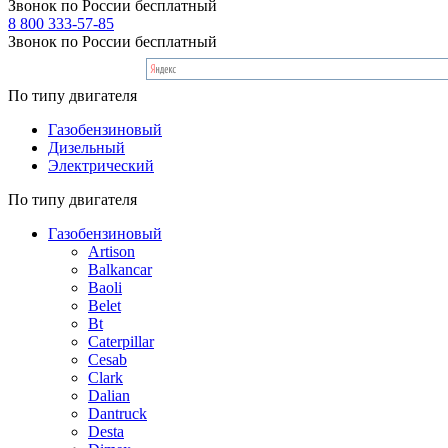
Звонок по России бесплатный
8 800 333-57-85
Звонок по России бесплатный
По типу двигателя
Газобензиновый
Дизельный
Электрический
По типу двигателя
Газобензиновый
Artison
Balkancar
Baoli
Belet
Bt
Caterpillar
Cesab
Clark
Dalian
Dantruck
Desta