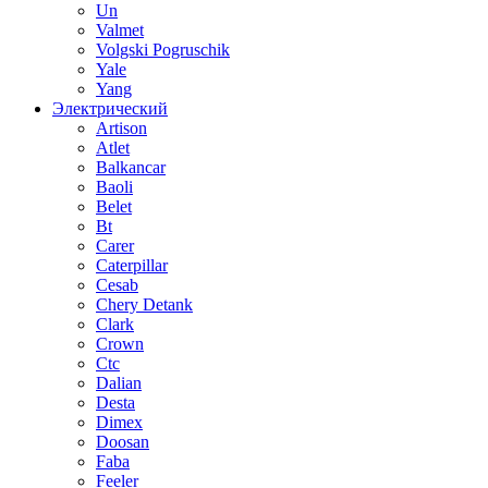
Un
Valmet
Volgski Pogruschik
Yale
Yang
Электрический
Artison
Atlet
Balkancar
Baoli
Belet
Bt
Carer
Caterpillar
Cesab
Chery Detank
Clark
Crown
Ctc
Dalian
Desta
Dimex
Doosan
Faba
Feeler