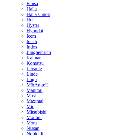
Fimsa
Halla
Halla-Cinox
Heli
Hyster
Hyundai
Icem
Incab
Indos
Jungheinrich
Kalmar
Komatsu
Levante
Linde
Lugli
M&Amp;H
Manitou
Mast
Maximal
Mic
Mitsubishi
Montini
Mora
Nissan
Noblelift