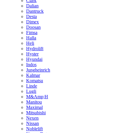
Clark
Dalian
Dantruck
Desta
Dimex
Doosan
Fimsa
Halla
Heli
Hydrolift
Hyster
Hyundai
Indos
Jungheinrich
Kalmar
Komatsu
Linde
Lugli
M&Amp;H
Manitou
Maximal
Mitsubishi
Nexen
Nissan
Noblelift