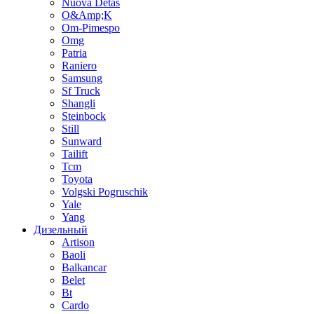
Nuova Detas
O&Amp;K
Om-Pimespo
Omg
Patria
Raniero
Samsung
Sf Truck
Shangli
Steinbock
Still
Sunward
Tailift
Tcm
Toyota
Volgski Pogruschik
Yale
Yang
Дизельный
Artison
Baoli
Balkancar
Belet
Bt
Cardo