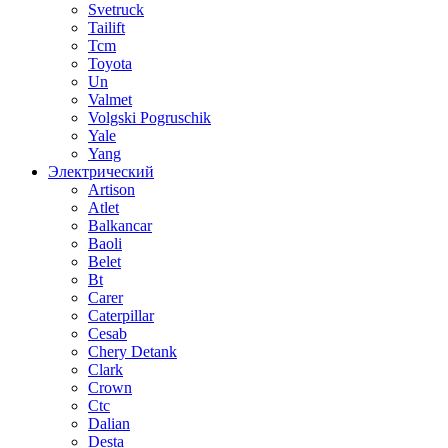
Svetruck
Tailift
Tcm
Toyota
Un
Valmet
Volgski Pogruschik
Yale
Yang
Электрический
Artison
Atlet
Balkancar
Baoli
Belet
Bt
Carer
Caterpillar
Cesab
Chery Detank
Clark
Crown
Ctc
Dalian
Desta