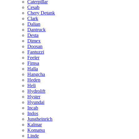
Caterpillar
Cesab
Chery Detank
Clark
Dalian
Dantruck
Desta
Dimex
Doosan
Fantuzzi
Feeler
Fimsa
Halla
Hangcha
Heden
Heli
Hydrolift
Hyster
Hyundai
Incab
Indos
Jungheinrich
Kalmar
Komatsu
Linde