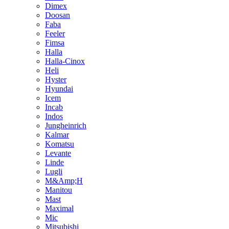
Dimex
Doosan
Faba
Feeler
Fimsa
Halla
Halla-Cinox
Heli
Hyster
Hyundai
Icem
Incab
Indos
Jungheinrich
Kalmar
Komatsu
Levante
Linde
Lugli
M&Amp;H
Manitou
Mast
Maximal
Mic
Mitsubishi