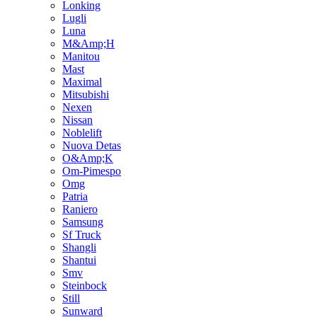
Lonking
Lugli
Luna
M&Amp;H
Manitou
Mast
Maximal
Mitsubishi
Nexen
Nissan
Noblelift
Nuova Detas
O&Amp;K
Om-Pimespo
Omg
Patria
Raniero
Samsung
Sf Truck
Shangli
Shantui
Smv
Steinbock
Still
Sunward