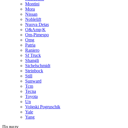
Montini
Mora
Nissan
Noblelift
Nuova Detas
O&Amp;K
Om-Pimespo
Omg
Patria
Raniero
Sf Truck
Shangli
Sichelschmidt
Steinbock
Still
Sunward
Tcm
Tecna
Toyota
Un
Volgski Pogruschik
Yale
Yang
По виду