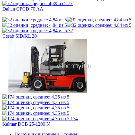
77
Dalian CPCD 70 AA
32
Cesab SID/KL 20
174
Kalmar DCB 25-1200 N
Погрузчик вилочный 3 тонны