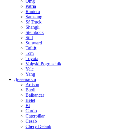
Omg
Patria
Raniero
Samsung
Sf Truck
Shangli
Steinbock
Still
Sunward
Tailift
Tcm
Toyota
Volgski Pogruschik
Yale
Yang
Дизельный
Artison
Baoli
Balkancar
Belet
Bt
Cardo
Caterpillar
Cesab
Chery Detank