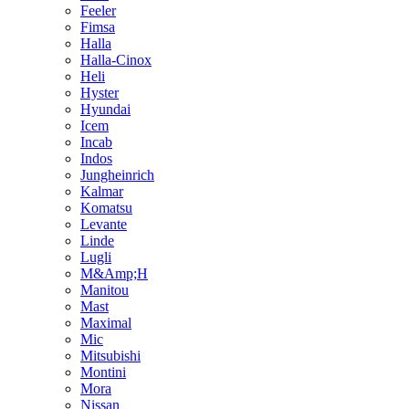
Feeler
Fimsa
Halla
Halla-Cinox
Heli
Hyster
Hyundai
Icem
Incab
Indos
Jungheinrich
Kalmar
Komatsu
Levante
Linde
Lugli
M&Amp;H
Manitou
Mast
Maximal
Mic
Mitsubishi
Montini
Mora
Nissan