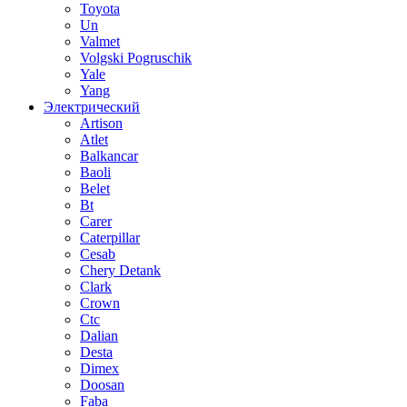
Toyota
Un
Valmet
Volgski Pogruschik
Yale
Yang
Электрический
Artison
Atlet
Balkancar
Baoli
Belet
Bt
Carer
Caterpillar
Cesab
Chery Detank
Clark
Crown
Ctc
Dalian
Desta
Dimex
Doosan
Faba