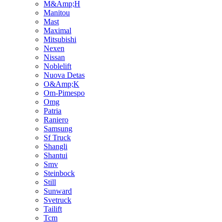
M&Amp;H
Manitou
Mast
Maximal
Mitsubishi
Nexen
Nissan
Noblelift
Nuova Detas
O&Amp;K
Om-Pimespo
Omg
Patria
Raniero
Samsung
Sf Truck
Shangli
Shantui
Smv
Steinbock
Still
Sunward
Svetruck
Tailift
Tcm