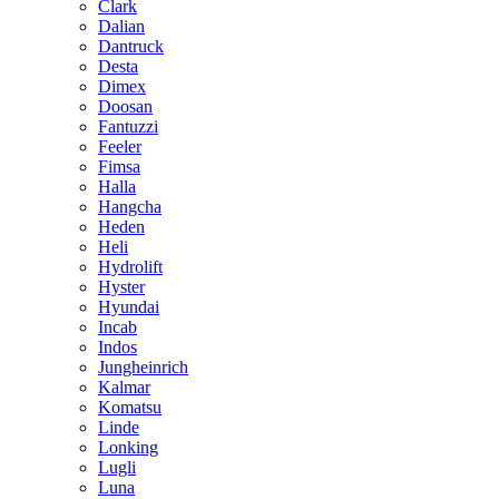
Clark
Dalian
Dantruck
Desta
Dimex
Doosan
Fantuzzi
Feeler
Fimsa
Halla
Hangcha
Heden
Heli
Hydrolift
Hyster
Hyundai
Incab
Indos
Jungheinrich
Kalmar
Komatsu
Linde
Lonking
Lugli
Luna