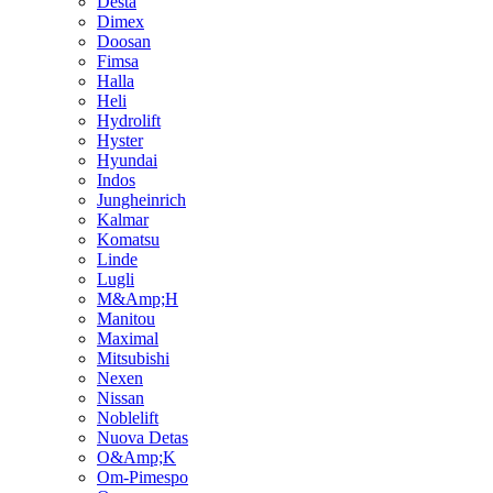
Desta
Dimex
Doosan
Fimsa
Halla
Heli
Hydrolift
Hyster
Hyundai
Indos
Jungheinrich
Kalmar
Komatsu
Linde
Lugli
M&Amp;H
Manitou
Maximal
Mitsubishi
Nexen
Nissan
Noblelift
Nuova Detas
O&Amp;K
Om-Pimespo