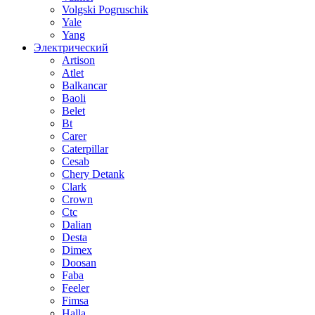
Volgski Pogruschik
Yale
Yang
Электрический
Artison
Atlet
Balkancar
Baoli
Belet
Bt
Carer
Caterpillar
Cesab
Chery Detank
Clark
Crown
Ctc
Dalian
Desta
Dimex
Doosan
Faba
Feeler
Fimsa
Halla