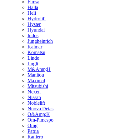
Fimsa
Halla
Heli
Hydrolift
Hyster
Hyundai
Indos
Jungheinrich
Kalmar
Komatsu
Linde
Lugli
M&Amp;H
Manitou
Maximal
Mitsubishi
Nexen
Nissan
Noblelift
Nuova Detas
O&Amp;K
Om-Pimespo
Omg
Patria
Raniero