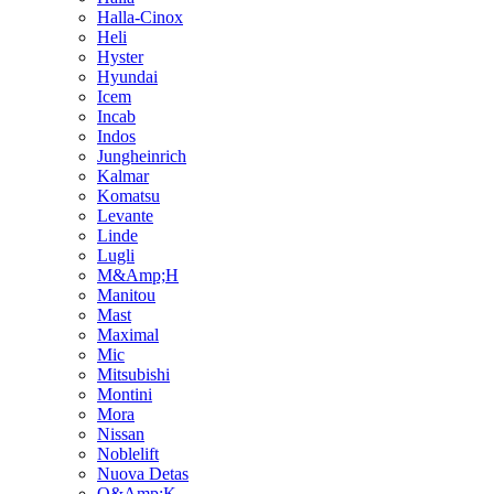
Halla-Cinox
Heli
Hyster
Hyundai
Icem
Incab
Indos
Jungheinrich
Kalmar
Komatsu
Levante
Linde
Lugli
M&Amp;H
Manitou
Mast
Maximal
Mic
Mitsubishi
Montini
Mora
Nissan
Noblelift
Nuova Detas
O&Amp;K