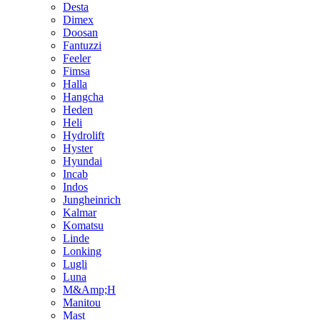
Desta
Dimex
Doosan
Fantuzzi
Feeler
Fimsa
Halla
Hangcha
Heden
Heli
Hydrolift
Hyster
Hyundai
Incab
Indos
Jungheinrich
Kalmar
Komatsu
Linde
Lonking
Lugli
Luna
M&Amp;H
Manitou
Mast