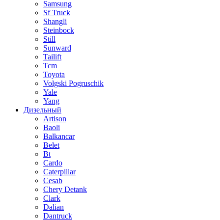
Samsung
Sf Truck
Shangli
Steinbock
Still
Sunward
Tailift
Tcm
Toyota
Volgski Pogruschik
Yale
Yang
Дизельный
Artison
Baoli
Balkancar
Belet
Bt
Cardo
Caterpillar
Cesab
Chery Detank
Clark
Dalian
Dantruck