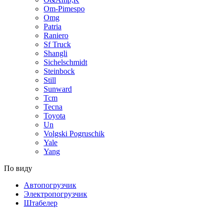
Om-Pimespo
Omg
Patria
Raniero
Sf Truck
Shangli
Sichelschmidt
Steinbock
Still
Sunward
Tcm
Tecna
Toyota
Un
Volgski Pogruschik
Yale
Yang
По виду
Автопогрузчик
Электропогрузчик
Штабелер