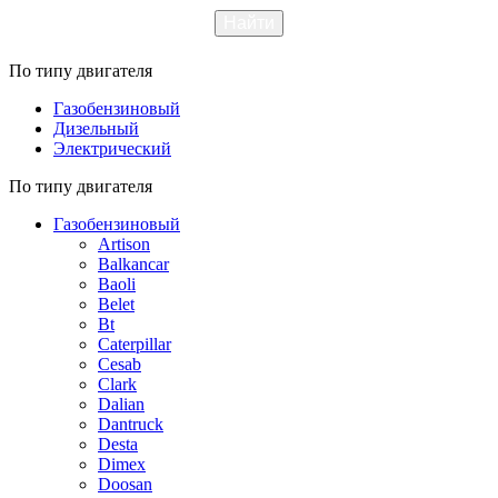
По типу двигателя
Газобензиновый
Дизельный
Электрический
По типу двигателя
Газобензиновый
Artison
Balkancar
Baoli
Belet
Bt
Caterpillar
Cesab
Clark
Dalian
Dantruck
Desta
Dimex
Doosan