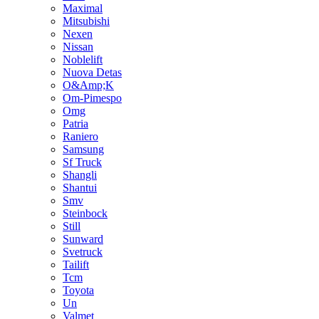
Maximal
Mitsubishi
Nexen
Nissan
Noblelift
Nuova Detas
O&Amp;K
Om-Pimespo
Omg
Patria
Raniero
Samsung
Sf Truck
Shangli
Shantui
Smv
Steinbock
Still
Sunward
Svetruck
Tailift
Tcm
Toyota
Un
Valmet