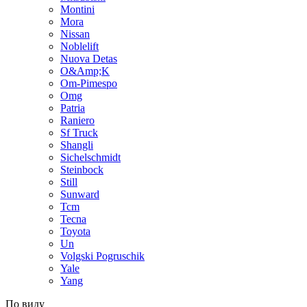
Montini
Mora
Nissan
Noblelift
Nuova Detas
O&Amp;K
Om-Pimespo
Omg
Patria
Raniero
Sf Truck
Shangli
Sichelschmidt
Steinbock
Still
Sunward
Tcm
Tecna
Toyota
Un
Volgski Pogruschik
Yale
Yang
По виду