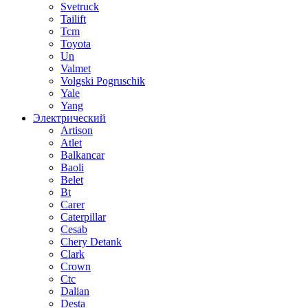
Svetruck
Tailift
Tcm
Toyota
Un
Valmet
Volgski Pogruschik
Yale
Yang
Электрический
Artison
Atlet
Balkancar
Baoli
Belet
Bt
Carer
Caterpillar
Cesab
Chery Detank
Clark
Crown
Ctc
Dalian
Desta