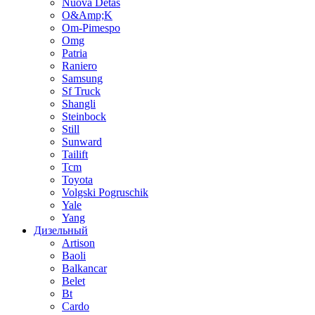
Nuova Detas
O&Amp;K
Om-Pimespo
Omg
Patria
Raniero
Samsung
Sf Truck
Shangli
Steinbock
Still
Sunward
Tailift
Tcm
Toyota
Volgski Pogruschik
Yale
Yang
Дизельный
Artison
Baoli
Balkancar
Belet
Bt
Cardo