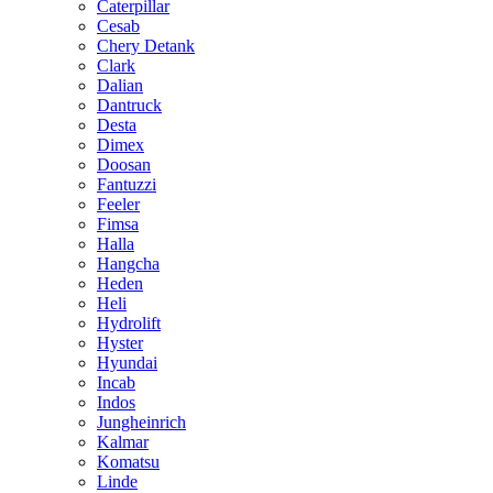
Caterpillar
Cesab
Chery Detank
Clark
Dalian
Dantruck
Desta
Dimex
Doosan
Fantuzzi
Feeler
Fimsa
Halla
Hangcha
Heden
Heli
Hydrolift
Hyster
Hyundai
Incab
Indos
Jungheinrich
Kalmar
Komatsu
Linde