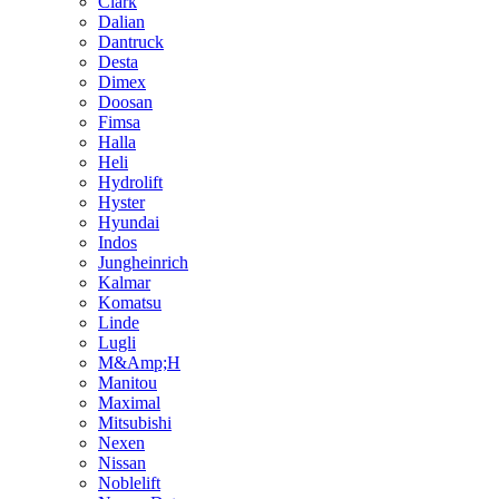
Clark
Dalian
Dantruck
Desta
Dimex
Doosan
Fimsa
Halla
Heli
Hydrolift
Hyster
Hyundai
Indos
Jungheinrich
Kalmar
Komatsu
Linde
Lugli
M&Amp;H
Manitou
Maximal
Mitsubishi
Nexen
Nissan
Noblelift