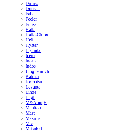
Dimex
Doosan
Faba
Feeler
Fimsa
Halla
Halla-Cinox
Heli
Hyster
Hyundai
Icem
Incab
Indos
Jungheinrich
Kalmar
Komatsu
Levante
Linde
Lugli
M&Amp;H
Manitou
Mast
Maximal
Mic
Mitsubishi