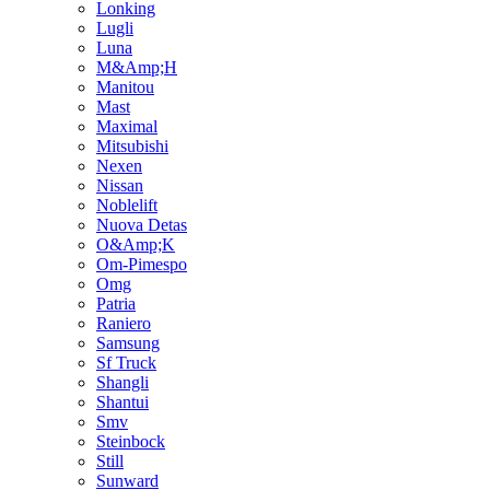
Lonking
Lugli
Luna
M&Amp;H
Manitou
Mast
Maximal
Mitsubishi
Nexen
Nissan
Noblelift
Nuova Detas
O&Amp;K
Om-Pimespo
Omg
Patria
Raniero
Samsung
Sf Truck
Shangli
Shantui
Smv
Steinbock
Still
Sunward