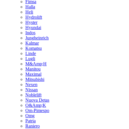
Fimsa
Halla
Heli
Hydrolift
Hyster
Hyundai
Indos
Jungheinrich
Kalmar
Komatsu
Linde
Lugli
M&Amp;H
Manitou
Maximal
Mitsubishi
Nexen
Nissan
Noblelift
Nuova Detas
O&Amp;K
Om-Pimespo
Omg
Patria
Raniero