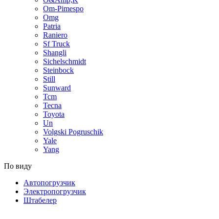
Om-Pimespo
Omg
Patria
Raniero
Sf Truck
Shangli
Sichelschmidt
Steinbock
Still
Sunward
Tcm
Tecna
Toyota
Un
Volgski Pogruschik
Yale
Yang
По виду
Автопогрузчик
Электропогрузчик
Штабелер