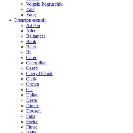
Volgski Pogruschik
Yale
Yang
Электрический
Artison
Atlet
Balkancar
Baoli
Belet
Bt
Carer
Caterpillar
Cesab
Chery Detank
Clark
Crown
Ctc
Dalian
Desta
Dimex
Doosan
Faba
Feeler
Fimsa
Halla