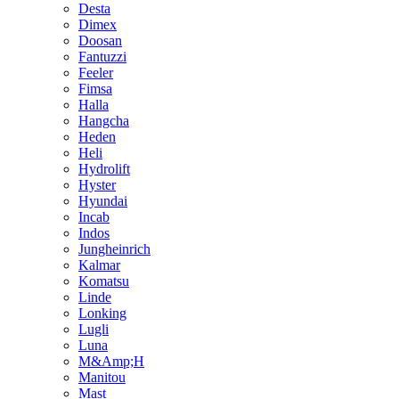
Desta
Dimex
Doosan
Fantuzzi
Feeler
Fimsa
Halla
Hangcha
Heden
Heli
Hydrolift
Hyster
Hyundai
Incab
Indos
Jungheinrich
Kalmar
Komatsu
Linde
Lonking
Lugli
Luna
M&Amp;H
Manitou
Mast