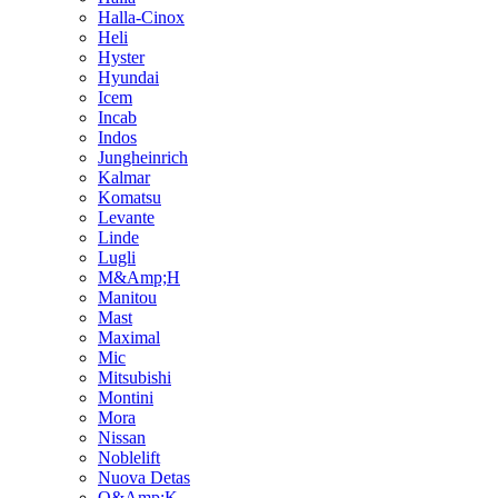
Halla-Cinox
Heli
Hyster
Hyundai
Icem
Incab
Indos
Jungheinrich
Kalmar
Komatsu
Levante
Linde
Lugli
M&Amp;H
Manitou
Mast
Maximal
Mic
Mitsubishi
Montini
Mora
Nissan
Noblelift
Nuova Detas
O&Amp;K