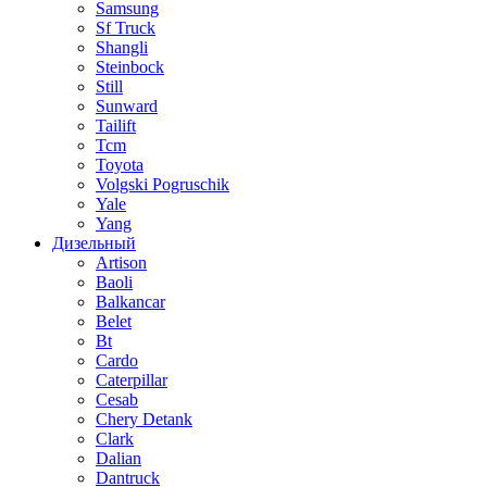
Samsung
Sf Truck
Shangli
Steinbock
Still
Sunward
Tailift
Tcm
Toyota
Volgski Pogruschik
Yale
Yang
Дизельный
Artison
Baoli
Balkancar
Belet
Bt
Cardo
Caterpillar
Cesab
Chery Detank
Clark
Dalian
Dantruck