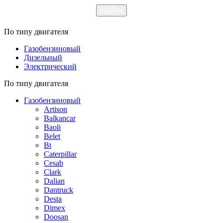
По типу двигателя
Газобензиновый
Дизельный
Электрический
По типу двигателя
Газобензиновый
Artison
Balkancar
Baoli
Belet
Bt
Caterpillar
Cesab
Clark
Dalian
Dantruck
Desta
Dimex
Doosan