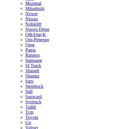
Maximal
Mitsubishi
Nexen
Nissan
Noblelift
Nuova Detas
O&Amp;K
Om-Pimespo
Omg
Patria
Raniero
Samsung
Sf Truck
Shangli
Shantui
Smv
Steinbock
Still
Sunward
Svetruck
Tailift
Tcm
Toyota
Un
Valmet