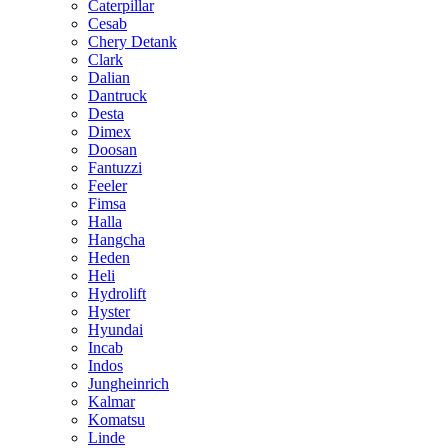
Caterpillar
Cesab
Chery Detank
Clark
Dalian
Dantruck
Desta
Dimex
Doosan
Fantuzzi
Feeler
Fimsa
Halla
Hangcha
Heden
Heli
Hydrolift
Hyster
Hyundai
Incab
Indos
Jungheinrich
Kalmar
Komatsu
Linde