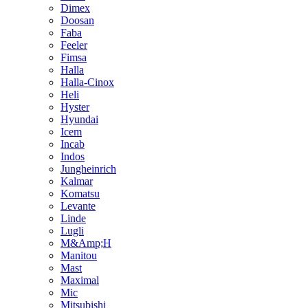
Dimex
Doosan
Faba
Feeler
Fimsa
Halla
Halla-Cinox
Heli
Hyster
Hyundai
Icem
Incab
Indos
Jungheinrich
Kalmar
Komatsu
Levante
Linde
Lugli
M&Amp;H
Manitou
Mast
Maximal
Mic
Mitsubishi