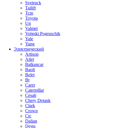
Svetruck
Tailift
Tcm
Toyota
Un
Valmet
Volgski Pogruschik
Yale
Yang
Электрический
Artison
Atlet
Balkancar
Baoli
Belet
Bt
Carer
Caterpillar
Cesab
Chery Detank
Clark
Crown
Ctc
Dalian
Desta