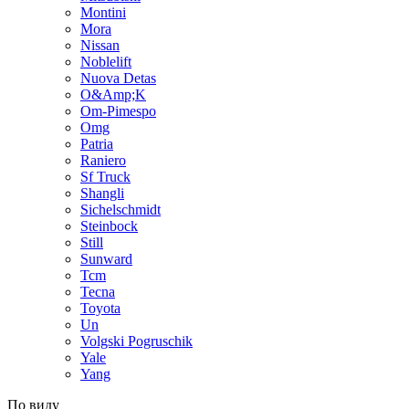
Montini
Mora
Nissan
Noblelift
Nuova Detas
O&Amp;K
Om-Pimespo
Omg
Patria
Raniero
Sf Truck
Shangli
Sichelschmidt
Steinbock
Still
Sunward
Tcm
Tecna
Toyota
Un
Volgski Pogruschik
Yale
Yang
По виду