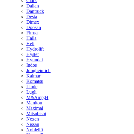
Clark
Dalian
Dantruck
Desta
Dimex
Doosan
Fimsa
Halla
Heli
Hydrolift
Hyster
Hyundai
Indos
Jungheinrich
Kalmar
Komatsu
Linde
Lugli
M&Amp;H
Manitou
Maximal
Mitsubishi
Nexen
Nissan
Noblelift