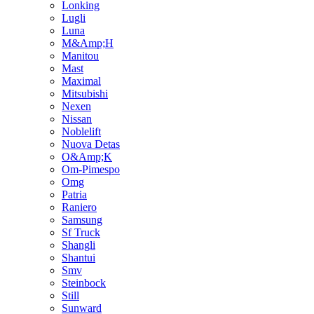
Lonking
Lugli
Luna
M&Amp;H
Manitou
Mast
Maximal
Mitsubishi
Nexen
Nissan
Noblelift
Nuova Detas
O&Amp;K
Om-Pimespo
Omg
Patria
Raniero
Samsung
Sf Truck
Shangli
Shantui
Smv
Steinbock
Still
Sunward