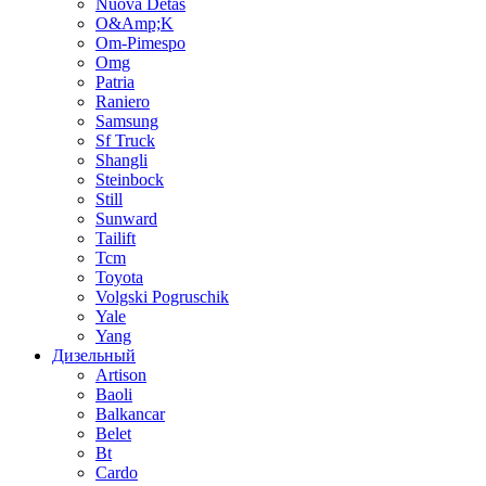
Nuova Detas
O&Amp;K
Om-Pimespo
Omg
Patria
Raniero
Samsung
Sf Truck
Shangli
Steinbock
Still
Sunward
Tailift
Tcm
Toyota
Volgski Pogruschik
Yale
Yang
Дизельный
Artison
Baoli
Balkancar
Belet
Bt
Cardo