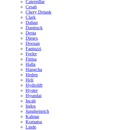
Caterpillar
Cesab
Chery Detank
Clark
Dalian
Dantruck
Desta
Dimex
Doosan
Fantuzzi
Feeler
Fimsa
Halla
Hangcha
Heden
Heli
Hydrolift
Hyster
Hyundai
Incab
Indos
Jungheinrich
Kalmar
Komatsu
Linde