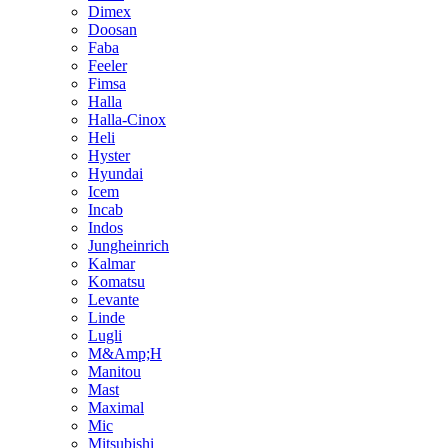
Dimex
Doosan
Faba
Feeler
Fimsa
Halla
Halla-Cinox
Heli
Hyster
Hyundai
Icem
Incab
Indos
Jungheinrich
Kalmar
Komatsu
Levante
Linde
Lugli
M&Amp;H
Manitou
Mast
Maximal
Mic
Mitsubishi