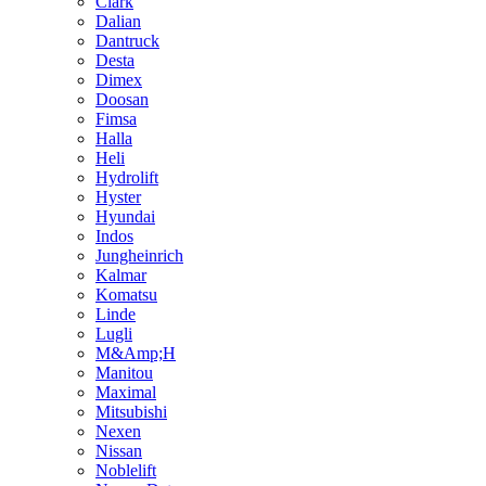
Clark
Dalian
Dantruck
Desta
Dimex
Doosan
Fimsa
Halla
Heli
Hydrolift
Hyster
Hyundai
Indos
Jungheinrich
Kalmar
Komatsu
Linde
Lugli
M&Amp;H
Manitou
Maximal
Mitsubishi
Nexen
Nissan
Noblelift