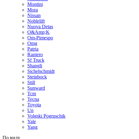
Montini
Mora
Nissan
Noblelift
Nuova Detas
O&Amp;K
Om-Pimespo
Omg
Patria
Raniero
Sf Truck
Shangli
Sichelschmidt
Steinbock
Still
Sunward
Tcm
Tecna
Toyota
Un
Volgski Pogruschik
Yale
Yang
По виду