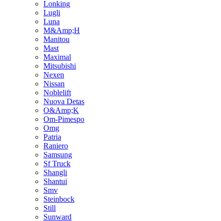
Lonking
Lugli
Luna
M&Amp;H
Manitou
Mast
Maximal
Mitsubishi
Nexen
Nissan
Noblelift
Nuova Detas
O&Amp;K
Om-Pimespo
Omg
Patria
Raniero
Samsung
Sf Truck
Shangli
Shantui
Smv
Steinbock
Still
Sunward