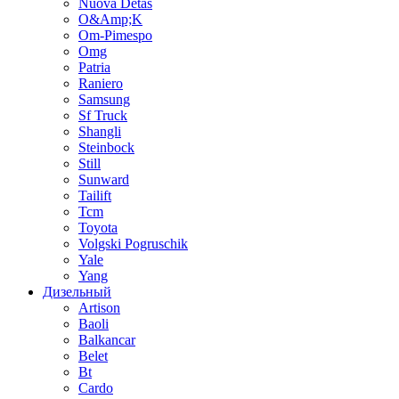
Nuova Detas
O&Amp;K
Om-Pimespo
Omg
Patria
Raniero
Samsung
Sf Truck
Shangli
Steinbock
Still
Sunward
Tailift
Tcm
Toyota
Volgski Pogruschik
Yale
Yang
Дизельный
Artison
Baoli
Balkancar
Belet
Bt
Cardo