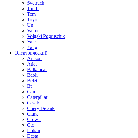
Svetruck
Tailift
Tcm
Toyota
Un
Valmet
Volgski Pogruschik
Yale
Yang
Электрический
Artison
Atlet
Balkancar
Baoli
Belet
Bt
Carer
Caterpillar
Cesab
Chery Detank
Clark
Crown
Ctc
Dalian
Desta