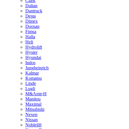
Clark
Dalian
Dantruck
Desta
Dimex
Doosan
Fimsa
Halla
Heli
Hydrolift
Hyster
Hyundai
Indos
Jungheinrich
Kalmar
Komatsu
Linde
Lugli
M&Amp;H
Manitou
Maximal
Mitsubishi
Nexen
Nissan
Noblelift