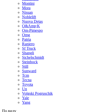
Montini
Mora
Nissan
Noblelift
Nuova Detas
O&Amp;K
Om-Pimespo
Omg
Patria
Raniero
Sf Truck
Shangli
Sichelschmidt
Steinbock
Still
Sunward
Tcm
Tecna
Toyota
Un
Volgski Pogruschik
Yale
Yang
По виду