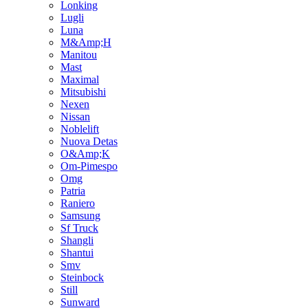
Lonking
Lugli
Luna
M&Amp;H
Manitou
Mast
Maximal
Mitsubishi
Nexen
Nissan
Noblelift
Nuova Detas
O&Amp;K
Om-Pimespo
Omg
Patria
Raniero
Samsung
Sf Truck
Shangli
Shantui
Smv
Steinbock
Still
Sunward