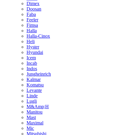
Dimex
Doosan
Faba
Feeler
Fimsa
Halla
Halla-Cinox
Heli
Hyster
Hyundai
Icem
Incab
Indos
Jungheinrich
Kalmar
Komatsu
Levante
Linde
Lugli
M&Amp;H
Manitou
Mast
Maximal
Mic
Mitsubishi