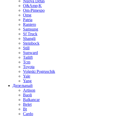
Nuova Detas
O&Amp;K
Om-Pimespo
Omg
Patria
Raniero
Samsung
Sf Truck
Shangli
Steinbock
Still
Sunward
Tailift
Tcm
Toyota
Volgski Pogruschik
Yale
Yang
Дизельный
Artison
Baoli
Balkancar
Belet
Bt
Cardo