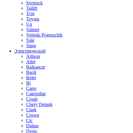
Svetruck
Tailift
Tcm
Toyota
Un
Valmet
Volgski Pogruschik
Yale
Yang
Электрический
Artison
Atlet
Balkancar
Baoli
Belet
Bt
Carer
Caterpillar
Cesab
Chery Detank
Clark
Crown
Ctc
Dalian
Desta