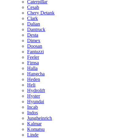
Caterpillar
Cesab
Chery Detank
Clark
Dalian
Dantruck
Desta
Dimex
Doosan
Fantuzzi
Feeler
Fimsa
Halla
Hangcha
Heden
Heli
Hydrolift
Hyster
Hyundai
Incab
Indos
Jungheinrich
Kalmar
Komatsu
Linde