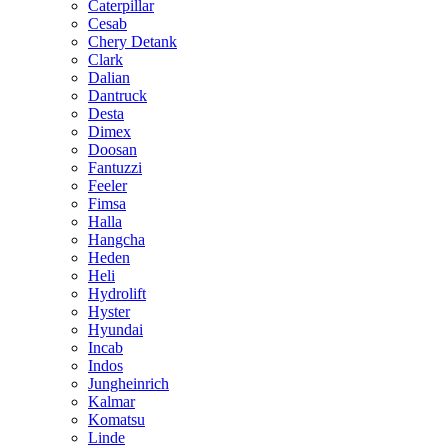
Caterpillar
Cesab
Chery Detank
Clark
Dalian
Dantruck
Desta
Dimex
Doosan
Fantuzzi
Feeler
Fimsa
Halla
Hangcha
Heden
Heli
Hydrolift
Hyster
Hyundai
Incab
Indos
Jungheinrich
Kalmar
Komatsu
Linde