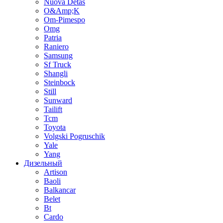
Nuova Detas
O&Amp;K
Om-Pimespo
Omg
Patria
Raniero
Samsung
Sf Truck
Shangli
Steinbock
Still
Sunward
Tailift
Tcm
Toyota
Volgski Pogruschik
Yale
Yang
Дизельный
Artison
Baoli
Balkancar
Belet
Bt
Cardo