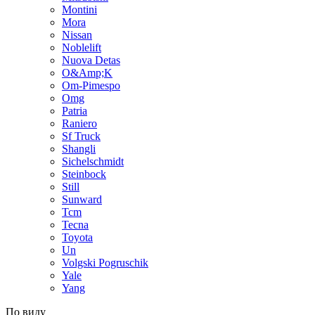
Montini
Mora
Nissan
Noblelift
Nuova Detas
O&Amp;K
Om-Pimespo
Omg
Patria
Raniero
Sf Truck
Shangli
Sichelschmidt
Steinbock
Still
Sunward
Tcm
Tecna
Toyota
Un
Volgski Pogruschik
Yale
Yang
По виду