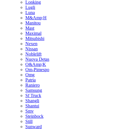
Lonking
Lugli
Luna
M&Amp;H
Manitou
Mast
Maximal
Mitsubishi
Nexen
Nissan
Noblelift
Nuova Detas
O&Amp;K
Om-Pimespo
Omg
Patria
Raniero
Samsung
Sf Truck
Shangli
Shantui
Smv
Steinbock
Still
Sunward