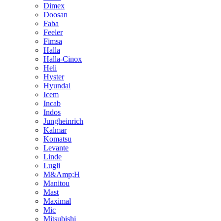
Dimex
Doosan
Faba
Feeler
Fimsa
Halla
Halla-Cinox
Heli
Hyster
Hyundai
Icem
Incab
Indos
Jungheinrich
Kalmar
Komatsu
Levante
Linde
Lugli
M&Amp;H
Manitou
Mast
Maximal
Mic
Mitsubishi