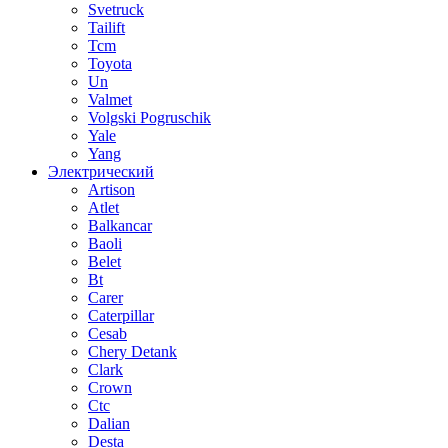
Svetruck
Tailift
Tcm
Toyota
Un
Valmet
Volgski Pogruschik
Yale
Yang
Электрический
Artison
Atlet
Balkancar
Baoli
Belet
Bt
Carer
Caterpillar
Cesab
Chery Detank
Clark
Crown
Ctc
Dalian
Desta