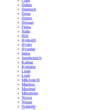
Clark
Dalian
Dantruck
Desta
Dimex
Doosan
Fimsa
Halla
Heli
Hydrolift
Hyster
Hyundai
Indos
Jungheinrich
Kalmar
Komatsu
Linde
Lugli
M&Amp;H
Manitou
Maximal
Mitsubishi
Nexen
Nissan
Noblelift