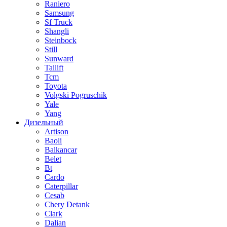
Raniero
Samsung
Sf Truck
Shangli
Steinbock
Still
Sunward
Tailift
Tcm
Toyota
Volgski Pogruschik
Yale
Yang
Дизельный
Artison
Baoli
Balkancar
Belet
Bt
Cardo
Caterpillar
Cesab
Chery Detank
Clark
Dalian