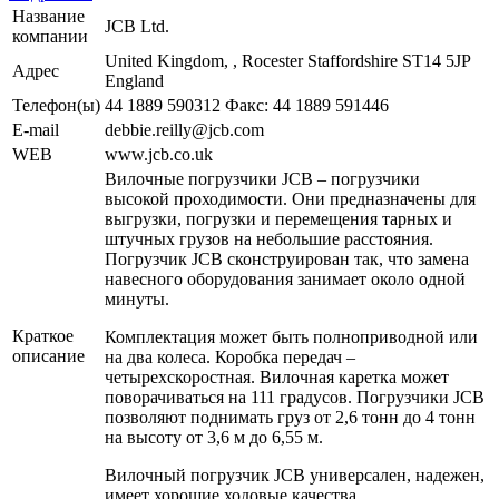
Название
JCB Ltd.
компании
United Kingdom, , Rocester Staffordshire ST14 5JP
Адрес
England
Телефон(ы)
44 1889 590312 Факс: 44 1889 591446
E-mail
debbie.reilly@jcb.com
WEB
www.jcb.co.uk
Вилочные погрузчики JCB – погрузчики
высокой проходимости. Они предназначены для
выгрузки, погрузки и перемещения тарных и
штучных грузов на небольшие расстояния.
Погрузчик JCB сконструирован так, что замена
навесного оборудования занимает около одной
минуты.
Краткое
Комплектация может быть полноприводной или
описание
на два колеса. Коробка передач –
четырехскоростная. Вилочная каретка может
поворачиваться на 111 градусов. Погрузчики JCB
позволяют поднимать груз от 2,6 тонн до 4 тонн
на высоту от 3,6 м до 6,55 м.
Вилочный погрузчик JCB универсален, надежен,
имеет хорошие ходовые качества.