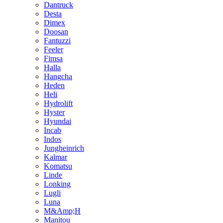
Dantruck
Desta
Dimex
Doosan
Fantuzzi
Feeler
Fimsa
Halla
Hangcha
Heden
Heli
Hydrolift
Hyster
Hyundai
Incab
Indos
Jungheinrich
Kalmar
Komatsu
Linde
Lonking
Lugli
Luna
M&Amp;H
Manitou