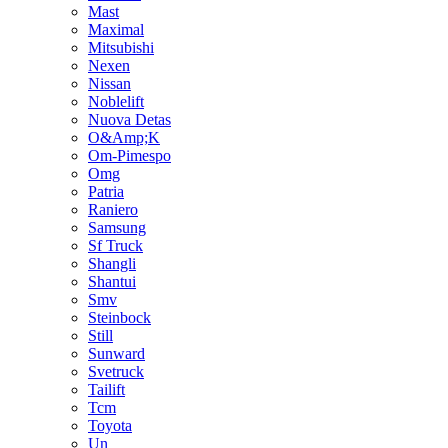
Mast
Maximal
Mitsubishi
Nexen
Nissan
Noblelift
Nuova Detas
O&Amp;K
Om-Pimespo
Omg
Patria
Raniero
Samsung
Sf Truck
Shangli
Shantui
Smv
Steinbock
Still
Sunward
Svetruck
Tailift
Tcm
Toyota
Un