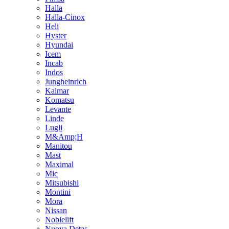
Halla
Halla-Cinox
Heli
Hyster
Hyundai
Icem
Incab
Indos
Jungheinrich
Kalmar
Komatsu
Levante
Linde
Lugli
M&Amp;H
Manitou
Mast
Maximal
Mic
Mitsubishi
Montini
Mora
Nissan
Noblelift
Nuova Detas