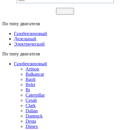
По типу двигателя
Газобензиновый
Дизельный
Электрический
По типу двигателя
Газобензиновый
Artison
Balkancar
Baoli
Belet
Bt
Caterpillar
Cesab
Clark
Dalian
Dantruck
Desta
Dimex