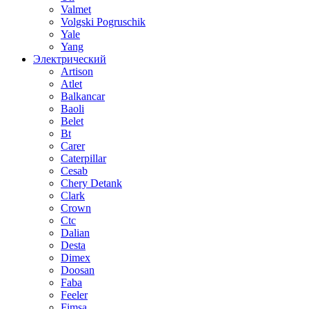
Valmet
Volgski Pogruschik
Yale
Yang
Электрический
Artison
Atlet
Balkancar
Baoli
Belet
Bt
Carer
Caterpillar
Cesab
Chery Detank
Clark
Crown
Ctc
Dalian
Desta
Dimex
Doosan
Faba
Feeler
Fimsa