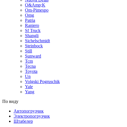
O&Amp;K
Om-Pimespo
Omg
Patria
Raniero
Sf Truck
Shangli
Sichelschmidt
Steinbock
Still
Sunward
Tcm
Tecna
Toyota
Un
Volgski Pogruschik
Yale
Yang
По виду
Автопогрузчик
Электропогрузчик
Штабелер