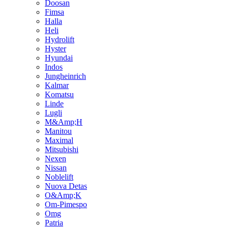
Doosan
Fimsa
Halla
Heli
Hydrolift
Hyster
Hyundai
Indos
Jungheinrich
Kalmar
Komatsu
Linde
Lugli
M&Amp;H
Manitou
Maximal
Mitsubishi
Nexen
Nissan
Noblelift
Nuova Detas
O&Amp;K
Om-Pimespo
Omg
Patria