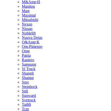
M&Amp;H
Manitou
Mast
Maximal
Mitsubishi
Nexen
Nissan
Noblelift
Nuova Detas
O&Amp;K
Om-Pimespo
Omg
Patria
Raniero
Samsung
Sf Truck
Shangli
Shantui
Smv
Steinbock
Still
Sunward
Svetruck
Tailift
Tcm