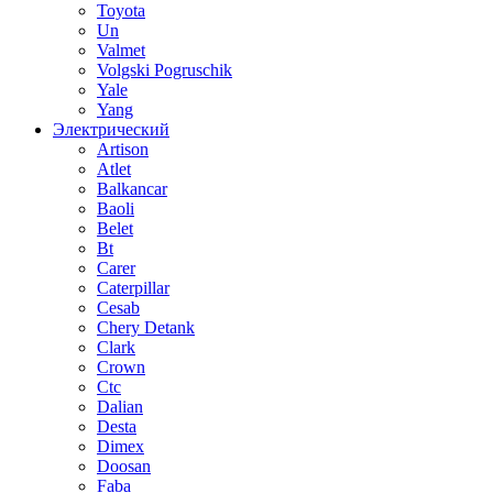
Toyota
Un
Valmet
Volgski Pogruschik
Yale
Yang
Электрический
Artison
Atlet
Balkancar
Baoli
Belet
Bt
Carer
Caterpillar
Cesab
Chery Detank
Clark
Crown
Ctc
Dalian
Desta
Dimex
Doosan
Faba