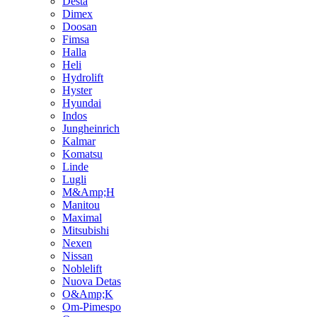
Desta
Dimex
Doosan
Fimsa
Halla
Heli
Hydrolift
Hyster
Hyundai
Indos
Jungheinrich
Kalmar
Komatsu
Linde
Lugli
M&Amp;H
Manitou
Maximal
Mitsubishi
Nexen
Nissan
Noblelift
Nuova Detas
O&Amp;K
Om-Pimespo