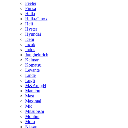
Feeler
Fimsa
Halla
Halla-Cinox
Heli
Hyster
Hyundai
Icem
Incab
Indos
Jungheinrich
Kalmar
Komatsu
Levante
Linde
Lugli
M&Amp;H
Manitou
Mast
Maximal
Mic
Mitsubishi
Montini
Mora
Nissan