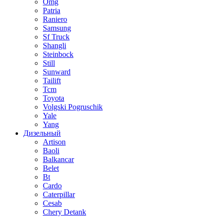
Omg
Patria
Raniero
Samsung
Sf Truck
Shangli
Steinbock
Still
Sunward
Tailift
Tcm
Toyota
Volgski Pogruschik
Yale
Yang
Дизельный
Artison
Baoli
Balkancar
Belet
Bt
Cardo
Caterpillar
Cesab
Chery Detank