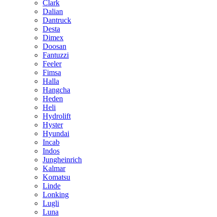
Clark
Dalian
Dantruck
Desta
Dimex
Doosan
Fantuzzi
Feeler
Fimsa
Halla
Hangcha
Heden
Heli
Hydrolift
Hyster
Hyundai
Incab
Indos
Jungheinrich
Kalmar
Komatsu
Linde
Lonking
Lugli
Luna