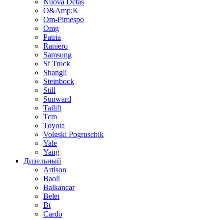
Nuova Detas
O&Amp;K
Om-Pimespo
Omg
Patria
Raniero
Samsung
Sf Truck
Shangli
Steinbock
Still
Sunward
Tailift
Tcm
Toyota
Volgski Pogruschik
Yale
Yang
Дизельный
Artison
Baoli
Balkancar
Belet
Bt
Cardo