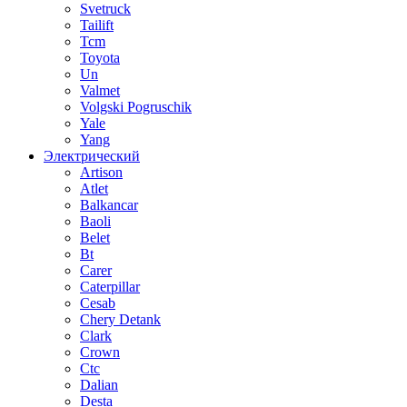
Svetruck
Tailift
Tcm
Toyota
Un
Valmet
Volgski Pogruschik
Yale
Yang
Электрический
Artison
Atlet
Balkancar
Baoli
Belet
Bt
Carer
Caterpillar
Cesab
Chery Detank
Clark
Crown
Ctc
Dalian
Desta