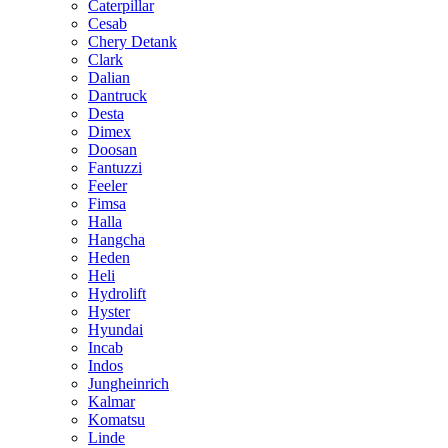
Caterpillar
Cesab
Chery Detank
Clark
Dalian
Dantruck
Desta
Dimex
Doosan
Fantuzzi
Feeler
Fimsa
Halla
Hangcha
Heden
Heli
Hydrolift
Hyster
Hyundai
Incab
Indos
Jungheinrich
Kalmar
Komatsu
Linde