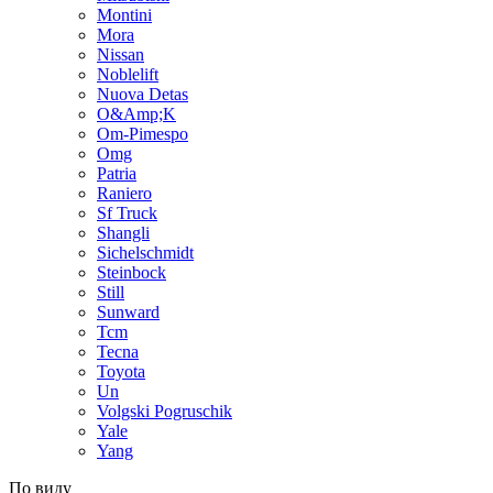
Montini
Mora
Nissan
Noblelift
Nuova Detas
O&Amp;K
Om-Pimespo
Omg
Patria
Raniero
Sf Truck
Shangli
Sichelschmidt
Steinbock
Still
Sunward
Tcm
Tecna
Toyota
Un
Volgski Pogruschik
Yale
Yang
По виду