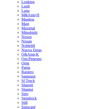
Lonking
Lugli
Luna
M&Amp;H
Manitou
Mast
Maximal
Mitsubishi
Nexen
Nissan
Noblelift
Nuova Detas
O&Amp;K
Om-Pimespo
Omg
Patria
Raniero
Samsung
Sf Truck
Shangli
Shantui
Smv
Steinbock
Still
Sunward