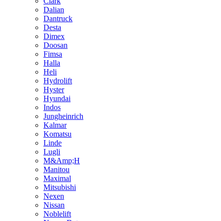
Clark
Dalian
Dantruck
Desta
Dimex
Doosan
Fimsa
Halla
Heli
Hydrolift
Hyster
Hyundai
Indos
Jungheinrich
Kalmar
Komatsu
Linde
Lugli
M&Amp;H
Manitou
Maximal
Mitsubishi
Nexen
Nissan
Noblelift