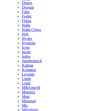
Dimex
Doosan
Faba
Feeler
Fimsa
Halla
Halla-Cinox
Heli
Hyster
Hyundai
Icem
Incab
Indos
Jungheinrich
Kalmar
Komatsu
Levante
Linde
Lugli
M&Amp;H
Manitou
Mast
Maximal
Mic
Mitsubishi