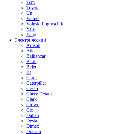
Tcm
Toyota
Un
Valmet
Volgski Pogruschik
Yale
Yang
Электрический
Artison
Atlet
Balkancar
Baoli
Belet
Bt
Carer
Caterpillar
Cesab
Chery Detank
Clark
Crown
Ctc
Dalian
Desta
Dimex
Doosan