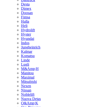
Desta
Dimex
Doosan
Fimsa
Halla
Heli
Hydrolift
Hyster
Hyundai
Indos
Jungheinrich
Kalmar
Komatsu
Linde
Lugli
M&Amp;H
Manitou
Maximal
Mitsubishi
Nexen
Nissan
Noblelift
Nuova Detas
O&Amp;K