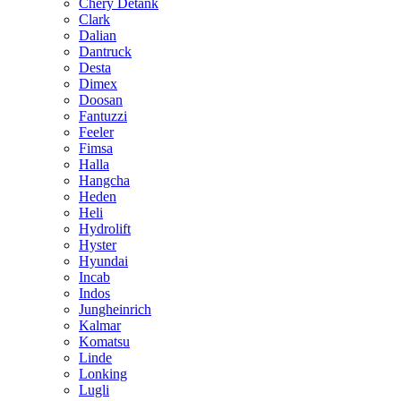
Chery Detank
Clark
Dalian
Dantruck
Desta
Dimex
Doosan
Fantuzzi
Feeler
Fimsa
Halla
Hangcha
Heden
Heli
Hydrolift
Hyster
Hyundai
Incab
Indos
Jungheinrich
Kalmar
Komatsu
Linde
Lonking
Lugli