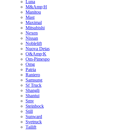
Luna
M&Amp;H
Manitou
Mast
Maximal
Mitsubishi
Nexen
Nissan
Noblelift
Nuova Detas
O&Amp;K
Om-Pimespo
Omg
Patria
Raniero
Samsung
Sf Truck
Shangli
Shantui
Smv
Steinbock
Still
Sunward
Svetruck
Tailift