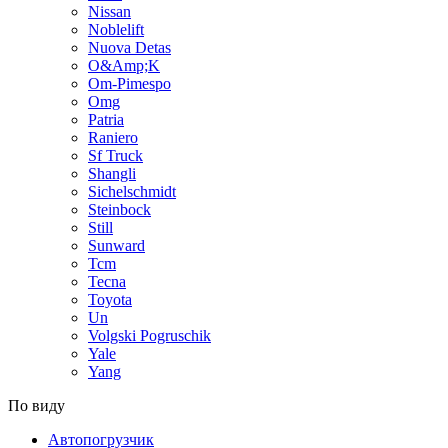
Nissan
Noblelift
Nuova Detas
O&Amp;K
Om-Pimespo
Omg
Patria
Raniero
Sf Truck
Shangli
Sichelschmidt
Steinbock
Still
Sunward
Tcm
Tecna
Toyota
Un
Volgski Pogruschik
Yale
Yang
По виду
Автопогрузчик