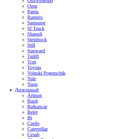
Om-Pimespo
Omg
Patria
Raniero
Samsung
Sf Truck
Shangli
Steinbock
Still
Sunward
Tailift
Tcm
Toyota
Volgski Pogruschik
Yale
Yang
Дизельный
Artison
Baoli
Balkancar
Belet
Bt
Cardo
Caterpillar
Cesab