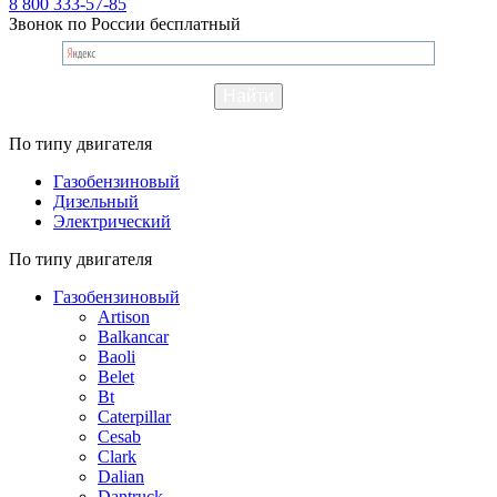
8 800 333-57-85
Звонок по России бесплатный
По типу двигателя
Газобензиновый
Дизельный
Электрический
По типу двигателя
Газобензиновый
Artison
Balkancar
Baoli
Belet
Bt
Caterpillar
Cesab
Clark
Dalian
Dantruck