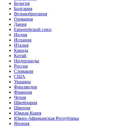
Бельгия
Болгария
Великобритания
Германия
Дания
Европейский союз
Индия
Испания
Италия
Канада
Китай
Нидерланды
Россия
Словакия
США
Украина
Финляндия
Франция
Чехия
Швейцария
Швеция
Южная Корея
Южно-Африканская Республика
Япония