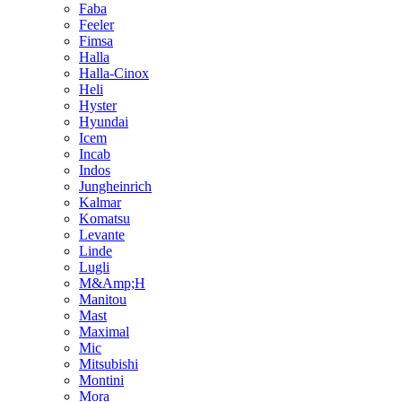
Faba
Feeler
Fimsa
Halla
Halla-Cinox
Heli
Hyster
Hyundai
Icem
Incab
Indos
Jungheinrich
Kalmar
Komatsu
Levante
Linde
Lugli
M&Amp;H
Manitou
Mast
Maximal
Mic
Mitsubishi
Montini
Mora